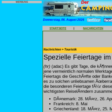
WERBUNG
Donnerstag, 06. August 2026
STARTSEITE
|
NACHRICHTEN
Nachrichten > Touristik
Spezielle Feiertage i
(hr)
(adac) Es gibt Tage, die kÃ¶nn
jene vermeintlich normalen Werktage
Feiertags die GeschÃ¤fte oder Ban
es zu solchen unliebsamen Ãœberra
die besonderen Feiertage fÃ¼r die
wichtigsten ReiselÃ¤ndern zusammen
DÃ¤nemark: 28. MÃ¤rz, 26. Apri
Frankreich: 8. Mai
Griechenland: 18. MÃ¤rz, 25. M