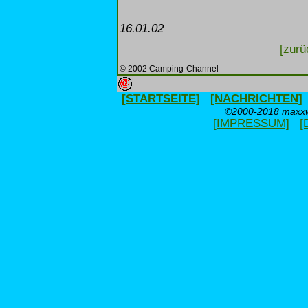
16.01.02
[zurü
© 2002 Camping-Channel
[STARTSEITE]
[NACHRICHTEN]
©2000-2018 maxxwe
[IMPRESSUM]
[