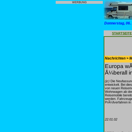
WERBUNG
Donnerstag, 06.
STARTSEITE
Nachrichten > Mo
Europa wÃ
Ã¼berall i
(jc)
Die Neufassung
entwickelt. Bei d
von neuen Reisemo
Wohnwagen ab dem
Reisemobile berei
werden. Fahrzeuge
PrÃ¼fverfahren in 
22.01.02