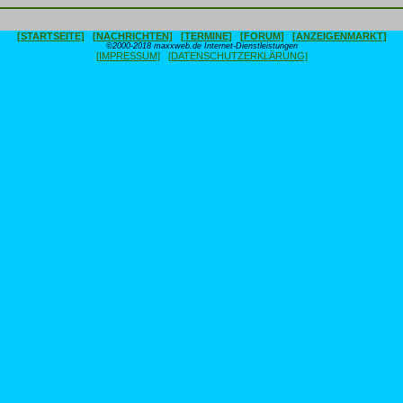
[STARTSEITE]
[NACHRICHTEN]
[TERMINE]
[FORUM]
[ANZEIGENMARKT]
©2000-2018 maxxweb.de Internet-Dienstleistungen
[IMPRESSUM]
[DATENSCHUTZERKLÄRUNG]