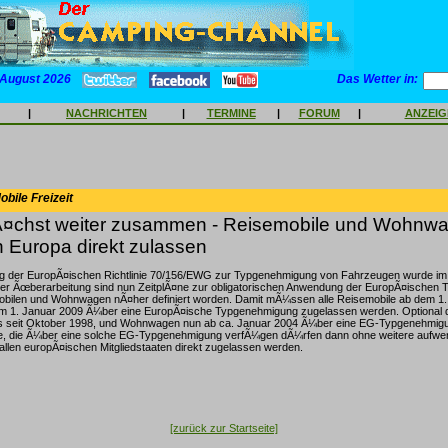
 August 2026
Das Wetter in:
|
NACHRICHTEN
|
TERMINE
|
FORUM
|
ANZEI
bile Freizeit
¤chst weiter zusammen - Reisemobile und Wohnw
n Europa direkt zulassen
 der EuropÃ¤ischen Richtlinie 70/156/EWG zur Typgenehmigung von Fahrzeugen wurde im 
ieser Ãœberarbeitung sind nun ZeitplÃ¤ne zur obligatorischen Anwendung der EuropÃ¤ischen
bilen und Wohnwagen nÃ¤her definiert worden. Damit mÃ¼ssen alle Reisemobile ab dem 1. J
 1. Januar 2009 Ã¼ber eine EuropÃ¤ische Typgenehmigung zugelassen werden. Optional 
ts seit Oktober 1998, und Wohnwagen nun ab ca. Januar 2004 Ã¼ber eine EG-Typgenehmig
, die Ã¼ber eine solche EG-Typgenehmigung verfÃ¼gen dÃ¼rfen dann ohne weitere aufwen
allen europÃ¤ischen Mitgliedstaaten direkt zugelassen werden.
[zurück zur Startseite]