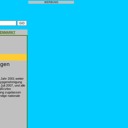
WERBUNG
GENMARKT
agen
Jahr 2001 weiter
 Typgenehmigung
uli 2007, und alle
dÃ¼rfen
ung zugelassen
dige nationale