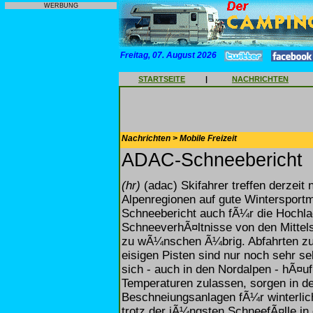
WERBUNG
Freitag, 07. August 2026
STARTSEITE
|
NACHRICHTEN
Nachrichten > Mobile Freizeit
ADAC-Schneebericht
(hr)
(adac) Skifahrer treffen derzeit
Alpenregionen auf gute Wintersportm
Schneebericht auch fÃ¼r die Hochl
SchneeverhÃ¤ltnisse von den Mittel
zu wÃ¼nschen Ã¼brig. Abfahrten zu d
eisigen Pisten sind nur noch sehr 
sich - auch in den Nordalpen - hÃ¤uf
Temperaturen zulassen, sorgen in 
Beschneiungsanlagen fÃ¼r winterlich
trotz der jÃ¼ngsten SchneefÃ¤lle in