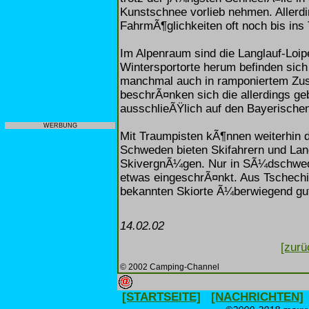
Kunstschnee vorlieb nehmen. Allerd
FahrmÃ¶glichkeiten oft noch bis ins 
Im Alpenraum sind die Langlauf-Loip
Wintersportorte herum befinden sich
manchmal auch in ramponiertem Zust
beschrÃ¤nken sich die allerdings ge
ausschlieÃŸlich auf den Bayerische
WERBUNG
Mit Traumpisten kÃ¶nnen weiterhin
Schweden bieten Skifahrern und Lan
SkivergnÃ¼gen. Nur in SÃ¼dschwede
etwas eingeschrÃ¤nkt. Aus Tschech
bekannten Skiorte Ã¼berwiegend gu
14.02.02
[zurü
© 2002 Camping-Channel
[STARTSEITE]
[NACHRICHTEN]