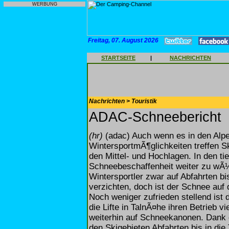
WERBUNG
Freitag, 07. August 2026
STARTSEITE
|
NACHRICHTEN
Nachrichten > Touristik
ADAC-Schneebericht
(hr)
(adac) Auch wenn es in den Alpen
WintersportmÃ¶glichkeiten treffen S
den Mittel- und Hochlagen. In den ti
Schneebeschaffenheit weiter zu wÃ
Wintersportler zwar auf Abfahrten bis
verzichten, doch ist der Schnee au
Noch weniger zufrieden stellend ist 
die Lifte in TalnÃ¤he ihren Betrieb vi
weiterhin auf Schneekanonen. Dank 
den Skigebieten Abfahrten bis in die