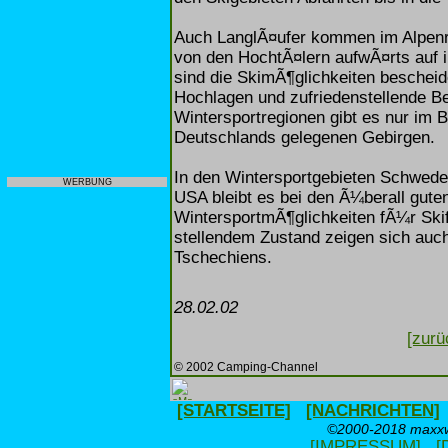
Auch LanglÃ¤ufer kommen im Alpenra
von den HochtÃ¤lern aufwÃ¤rts auf i
sind die SkimÃ¶glichkeiten beschei
Hochlagen und zufriedenstellende Be
Wintersportregionen gibt es nur im 
Deutschlands gelegenen Gebirgen.
In den Wintersportgebieten Schwed
WERBUNG
USA bleibt es bei den Ã¼berall gute
WintersportmÃ¶glichkeiten fÃ¼r Skif
stellendem Zustand zeigen sich auc
Tschechiens.
28.02.02
[zurü
© 2002 Camping-Channel
[STARTSEITE]
[NACHRICHTEN]
©2000-2018 maxxwe
[IMPRESSUM]
[