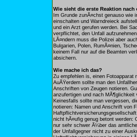
Wie sieht die erste Reaktion nach
Im Grunde zunÃ¤chst genauso wie in
einschalten und Warndreieck aufstel
und ein Arzt gerufen werden. Bei Sac
verpflichtet, den Unfall aufzunehmen,
LÃ¤ndern muss die Polizei aber auch
Bulgarien, Polen, RumÃ¤nien, Tschec
keinem Fall nur auf die Beamten ver
absichern.
Wie mache ich das?
Zu empfehlen is, einen Fotoapparat m
AuÃŸerdem sollte man den Unfallherg
Anschriften von Zeugen notieren. Gut
anzufertigen und nach MÃ¶glichkeit 
Keinesfalls sollte man vergessen, d
notieren: Namen und Anschrift von F
Haftpflichtversicherungsgesellscha
nicht hÃ¤ufig genug betont werden: O
nur sehr schwer Ã¼ber das amtliche
der Unfallgegner nicht zu einer Ausk