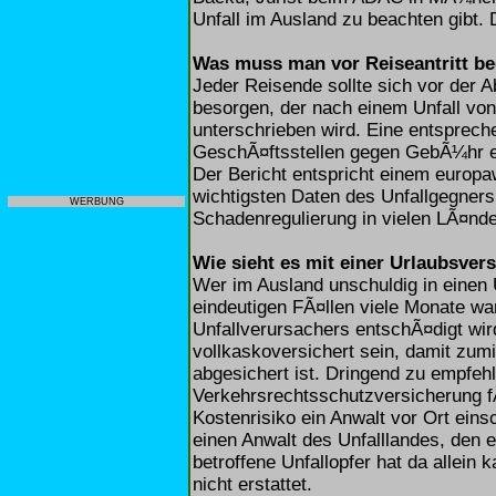
Unfall im Ausland zu beachten gibt. 
Was muss man vor Reiseantritt b
Jeder Reisende sollte sich vor der A
besorgen, der nach einem Unfall vo
unterschrieben wird. Eine entsprec
GeschÃ¤ftsstellen gegen GebÃ¼hr erh
Der Bericht entspricht einem europa
wichtigsten Daten des Unfallgegners
WERBUNG
Schadenregulierung in vielen LÃ¤nde
Wie sieht es mit einer Urlaubsver
Wer im Ausland unschuldig in einen U
eindeutigen FÃ¤llen viele Monate war
Unfallverursachers entschÃ¤digt wir
vollkaskoversichert sein, damit zu
abgesichert ist. Dringend zu empfehle
Verkehrsrechtsschutzversicherung f
Kostenrisiko ein Anwalt vor Ort eins
einen Anwalt des Unfalllandes, den
betroffene Unfallopfer hat da allei
nicht erstattet.