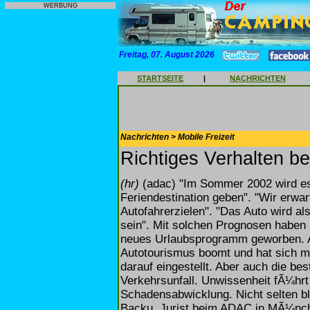
WERBUNG
Freitag, 07. August 2026
STARTSEITE
|
NACHRICHTEN
Nachrichten > Mobile Freizeit
Richtiges Verhalten be
(hr)
(adac) "Im Sommer 2002 wird e
Feriendestination geben". "Wir erwa
Autofahrerzielen". "Das Auto wird al
sein". Mit solchen Prognosen haben 
neues Urlaubsprogramm geworben. A
Autotourismus boomt und hat sich m
darauf eingestellt. Aber auch die b
Verkehrsunfall. Unwissenheit fÃ¼hrt
Schadensabwicklung. Nicht selten bl
Backu, Jurist beim ADAC in MÃ¼nche