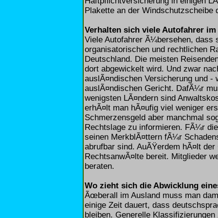
Haftpflichtversicherung in einigen LÃ
Plakette an der Windschutzscheibe 
Verhalten sich viele Autofahrer im
Viele Autofahrer Ã¼bersehen, dass s
organisatorischen und rechtlichen 
Deutschland. Die meisten Reisenden 
dort abgewickelt wird. Und zwar nac
auslÃ¤ndischen Versicherung und -
auslÃ¤ndischen Gericht. DafÃ¼r mu
wenigsten LÃ¤ndern sind Anwaltsko
erhÃ¤lt man hÃ¤ufig viel weniger ers
Schmerzensgeld aber manchmal sogar
Rechtslage zu informieren. FÃ¼r die
seinen MerkblÃ¤ttern fÃ¼r Schadens
abrufbar sind. AuÃŸerdem hÃ¤lt der 
RechtsanwÃ¤lte bereit. Mitglieder w
beraten.
Wo zieht sich die Abwicklung eine
Ãœberall im Ausland muss man dami
einige Zeit dauert, dass deutschspr
bleiben. Generelle Klassifizierunge