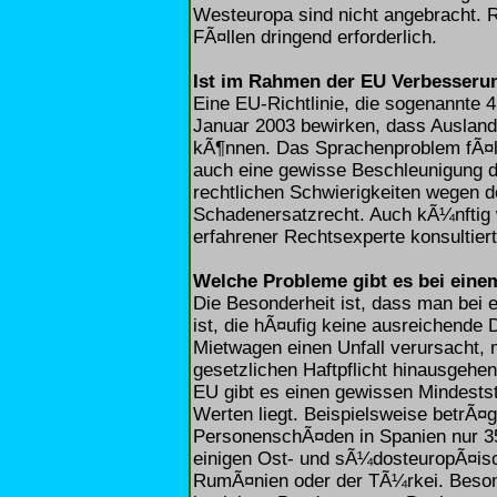
Westeuropa sind nicht angebracht. Re
FÃ¤llen dringend erforderlich.
Ist im Rahmen der EU Verbesserun
Eine EU-Richtlinie, die sogenannte 4.
Januar 2003 bewirken, dass Auslands
kÃ¶nnen. Das Sprachenproblem fÃ¤l
auch eine gewisse Beschleunigung de
rechtlichen Schwierigkeiten wegen 
Schadenersatzrecht. Auch kÃ¼nftig w
erfahrener Rechtsexperte konsultie
Welche Probleme gibt es bei eine
Die Besonderheit ist, dass man bei 
ist, die hÃ¤ufig keine ausreichende
Mietwagen einen Unfall verursacht
gesetzlichen Haftpflicht hinausgehe
EU gibt es einen gewissen Mindestst
Werten liegt. Beispielsweise betrÃ¤
PersonenschÃ¤den in Spanien nur 350
einigen Ost- und sÃ¼dosteuropÃ¤isc
RumÃ¤nien oder der TÃ¼rkei. Beson