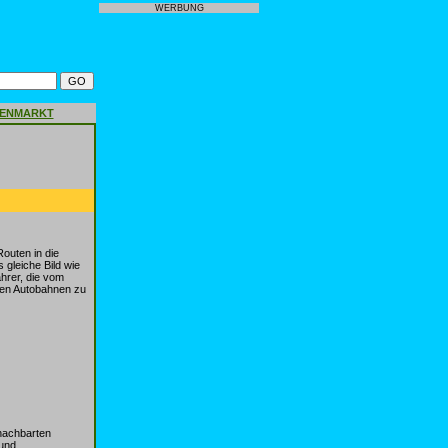
WERBUNG
GENMARKT
uten in die
gleiche Bild wie
hrer, die vom
den Autobahnen zu
enachbarten
 und