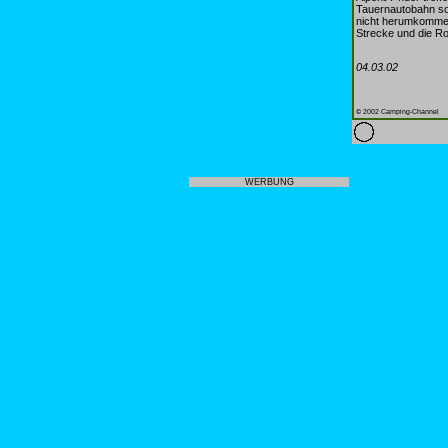
Tauernautobahn sow
nicht herumkommen.
Strecke und die Ro
04.03.02
© 2002 Camping-Channel
WERBUNG