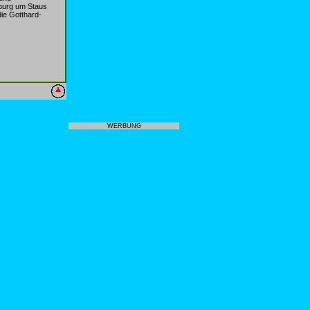
zburg um Staus
ie Gotthard-
WERBUNG