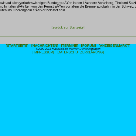
ie auf allen verkehrswichtigen BundesstraÃŸen in den LÃ¤ndern Vorarlberg, Tirol und Sal
 In Italien dÃ¼rften von den FernstraÃŸen vor allem die Brennerautobahn, in der Schweiz d
uten ins Oberengadin stÃ¤rker belastet sein.
[zurück zur Startseite]
[STARTSEITE]
[NACHRICHTEN]
[TERMINE]
[FORUM]
[ANZEIGENMARKT]
©2000-2018 maxxweb.de Internet-Dienstleistungen
[IMPRESSUM]
[DATENSCHUTZERKLÄRUNG]