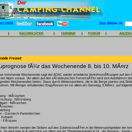
ust 2026
Das Wetter in:
|
NACHRICHTEN
|
TERMINE
|
FORUM
|
ANZEI
bile Freizeit
prognose fÃ¼r das Wochenende 8. bis 10. MÃ¤rz
as kommende Wochenende sagt der ADAC wieder erhebliche VerkehrsstÃ¶rungen auf den Ro
 der Alpen voraus. Vor allem auf den sÃ¼ddeutschen FernstraÃŸen wird sich Autofahrern das 
enden Wochenenden bieten: Staus durch Wintersportfans, die in die Berge starten und Skifa
kehren. Mit lÃ¤nger anhaltenden EngpÃ¤ssen ist vor allem am Samstag, 9.MÃ¤rz, auf folgen
nberg - MÃ¼nchen
Ã¼rzburg - NÃ¼rnberg
uttgart - MÃ¼nchen
MÃ¼nchen
alzburg
n - Garmisch-Partenkirchen
- Kufstein
n - FÃ¼ssen
ichten Verkehr werden die Skifans auf den ZufahrtsstraÃŸen in die Wintersportgebiete der b
n. So wird man in Ã–sterreich vor allem auf der Rheintalautobahn A 14 , der Brenner-, Inntal-