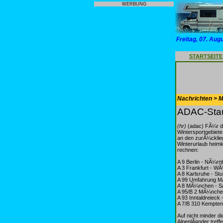
WERBUNG
Freitag, 07. Aug
STARTSEITE
Nachrichten > Mo
ADAC-Stau
(hr)
(adac) FÃ¼r d
Wintersportgebiete
an den zurÃ¼cklieg
Winterurlaub heim
rechnen:
A 9 Berlin - NÃ¼r
A 3 Frankfurt - W
A 8 Karlsruhe - St
A 99 Umfahrung 
A 8 MÃ¼nchen - S
A 95/B 2 MÃ¼nche
A 93 Inntaldreieck 
A 7/B 310 Kempte
Auf nicht minder d
AlpenlÃ¤nder treffe