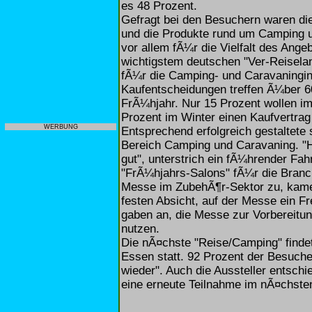
es 48 Prozent.
Gefragt bei den Besuchern waren di
und die Produkte rund um Camping 
vor allem fÃ¼r die Vielfalt des Ange
wichtigstem deutschen "Ver-Reisela
fÃ¼r die Camping- und Caravaningindu
Kaufentscheidungen treffen Ã¼ber 6
FrÃ¼hjahr. Nur 15 Prozent wollen i
Prozent im Winter einen Kaufvertrag
WERBUNG
Entsprechend erfolgreich gestaltete
Bereich Camping und Caravaning. "H
gut", unterstrich ein fÃ¼hrender Fa
"FrÃ¼hjahrs-Salons" fÃ¼r die Branche
Messe im ZubehÃ¶r-Sektor zu, kamen
festen Absicht, auf der Messe ein Fr
gaben an, die Messe zur Vorbereitun
nutzen.
Die nÃ¤chste "Reise/Camping" finde
Essen statt. 92 Prozent der Besuch
wieder". Auch die Aussteller entsch
eine erneute Teilnahme im nÃ¤chste