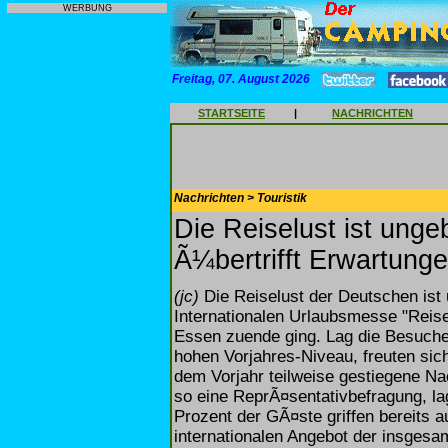
WERBUNG
Freitag, 07. August 2026
STARTSEITE
|
NACHRICHTEN
Nachrichten > Touristik
Die Reiselust ist ung
Ã¼bertrifft Erwartung
(jc)
Die Reiselust der Deutschen ist 
Internationalen Urlaubsmesse "Reis
Essen zuende ging. Lag die Besuche
hohen Vorjahres-Niveau, freuten sic
dem Vorjahr teilweise gestiegene Na
so eine ReprÃ¤sentativbefragung, l
Prozent der GÃ¤ste griffen bereits 
internationalen Angebot der insgesa