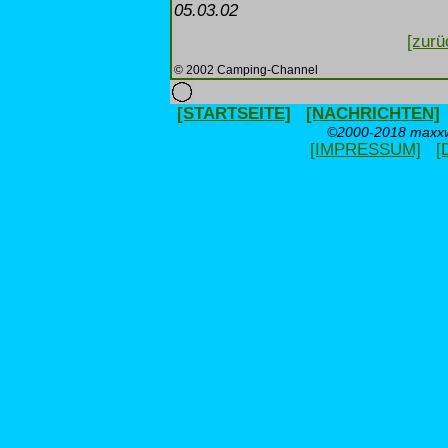
05.03.02
[zurü
© 2002 Camping-Channel
[STARTSEITE]
[NACHRICHTEN]
©2000-2018 maxxwe
[IMPRESSUM]
[