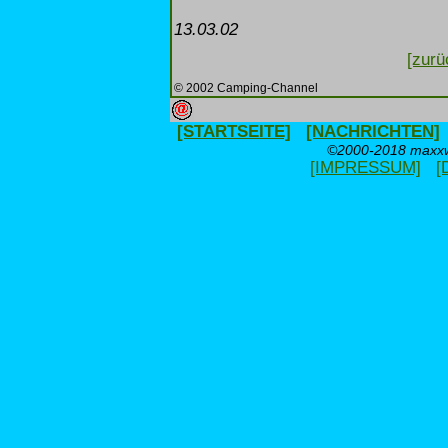
13.03.02
[zurü
© 2002 Camping-Channel
[STARTSEITE]
[NACHRICHTEN]
©2000-2018 maxxwe
[IMPRESSUM]
[