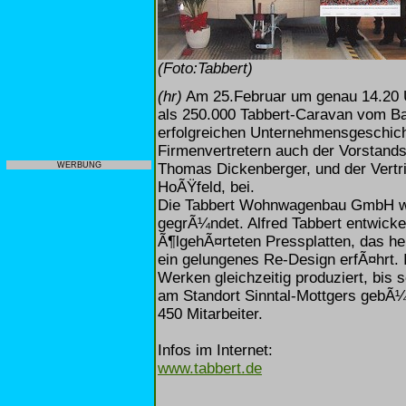
(Foto:Tabbert)
(hr)
Am 25.Februar um genau 14.20 Uh
als 250.000 Tabbert-Caravan vom 
erfolgreichen Unternehmensgeschich
Firmenvertretern auch der Vorstands
Thomas Dickenberger, und der Vertri
WERBUNG
HoÃŸfeld, bei.
Die Tabbert Wohnwagenbau GmbH wur
gegrÃ¼ndet. Alfred Tabbert entwicke
Ã¶lgehÃ¤rteten Pressplatten, das h
ein gelungenes Re-Design erfÃ¤hrt. 
Werken gleichzeitig produziert, bis 
am Standort Sinntal-Mottgers gebÃ¼
450 Mitarbeiter.
Infos im Internet:
www.tabbert.de