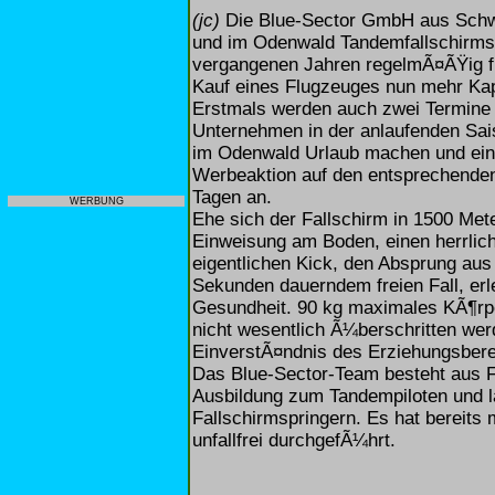
(jc)
Die Blue-Sector GmbH aus Schw
und im Odenwald Tandemfallschirm
vergangenen Jahren regelmÃ¤ÃŸig f
Kauf eines Flugzeuges nun mehr Kap
Erstmals werden auch zwei Termine 
Unternehmen in der anlaufenden Sa
im Odenwald Urlaub machen und ein
Werbeaktion auf den entsprechenden
Tagen an.
WERBUNG
Ehe sich der Fallschirm in 1500 Met
Einweisung am Boden, einen herrli
eigentlichen Kick, den Absprung au
Sekunden dauerndem freien Fall, erle
Gesundheit. 90 kg maximales KÃ¶rp
nicht wesentlich Ã¼berschritten wer
EinverstÃ¤ndnis des Erziehungsberec
Das Blue-Sector-Team besteht aus Fa
Ausbildung zum Tandempiloten und l
Fallschirmspringern. Es hat bereit
unfallfrei durchgefÃ¼hrt.