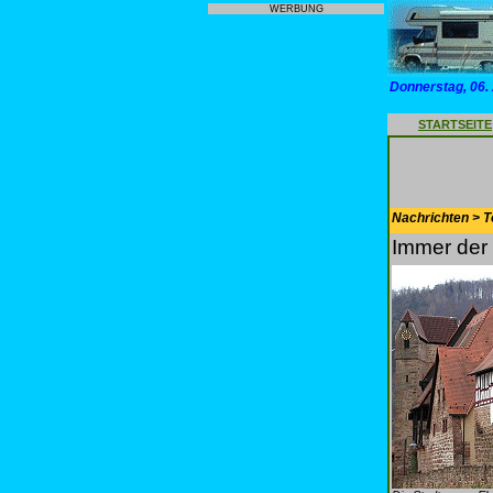
WERBUNG
Donnerstag, 06.
STARTSEITE
Nachrichten > T
Immer der