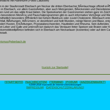
erbachs mit Pulverturm (Fotos:Claussen)
in der Stauferstadt Eberbach am Neckar die dritten Eberbacher BÃ¤rlauchtage offiziell erÃ¶ff
 in Eberbach, vor allem GaststÃ¤tten, aber auch Metzgereien, BÃ¤ckereien und Dienstleister 
nen rund um das wilde Kraut bieten. Die Speisekarten der Gastronomen stehen ganz im Zeic
n besonderen MenÃ¼s und Pauschalprogrammen gibt es auch informative VortrÃ¤ge und W
ndheitlich besonders fÃ¶rderlich bei hohem Blutdruck oder zuviel Cholesterin. BÃ¤rlauch en
chfall, BlÃ¤hungen, WÃ¼rmern, er desinfiziert und heilt Wunden, reinigt Nieren und Blase, ent
indert Husten, ErkÃ¤ltungen, Prostatabeschwerden, Hautleiden und Rheuma. Sein duftendes 
astet Leber und Galle und unterstÃ¼tzt dadurch das Verdauen fetter Speisen wie Braten oder K
isemobilstellplÃ¤tze befinden sich in Eberbach am Neckarlauer (kostenlos) oder auf dem C
stadt.
urismus@eberbach.de
[zurück zur Startseite]
[STARTSEITE]
[NACHRICHTEN]
[TERMINE]
[FORUM]
[ANZEIGENMARKT]
©2000-2018 maxxweb.de Internet-Dienstleistungen
[IMPRESSUM]
[DATENSCHUTZERKLÄRUNG]