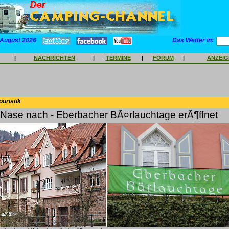
 August 2026
Das Wetter in:
|
NACHRICHTEN
|
TERMINE
|
FORUM
|
ANZEI
ouristik
 Nase nach - Eberbacher BÃ¤rlauchtage erÃ¶ffnet