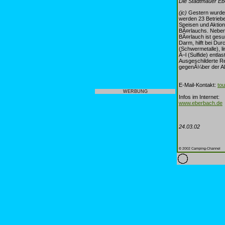
Die Stadtmauer Eb
(jc)
Gestern wurden 
werden 23 Betriebe
Speisen und Aktio
BÃ¤rlauchs. Nebe
BÃ¤rlauch ist gesu
Darm, hilft bei Dur
(Schwermetalle), l
Ã–l (Sulfide) entl
Ausgeschilderte Re
gegenÃ¼ber der Alt
E-Mail-Kontakt:
to
WERBUNG
Infos im Internet:
www.eberbach.de
24.03.02
© 2002 Camping-Channel