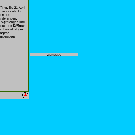
net. Bis 21.April
wieder allerlei
hen des
anderungen.
tstÃ¶rt Magen und
giftet den KÃ¶rper
schwefelhaltiges
arpfen.
ampingplatz
WERBUNG