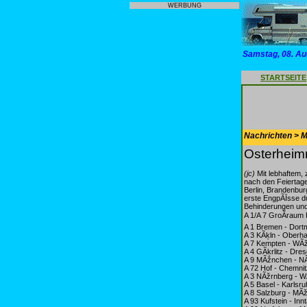
WERBUNG
Samstag, 08. Au
STARTSEITE
Nachrichten > Mo
Osterheimr
(jc)
Mit lebhaftem,
nach den Feiertage
Berlin, Brandenbu
erste EngpÃĪsse d
Behinderungen und 
A 1/A 7 GroÃraum
A 1 Bremen - Dort
A 3 KÃķln - Oberh
A 7 Kempten - WÃž
A 4 GÃķrlitz - Dre
A 9 MÃžnchen - NÃ
A 72 Hof - Chemnit
A 3 NÃžrnberg - W
A 5 Basel - Karlsru
A 8 Salzburg - MÃž
A 93 Kufstein - Inn