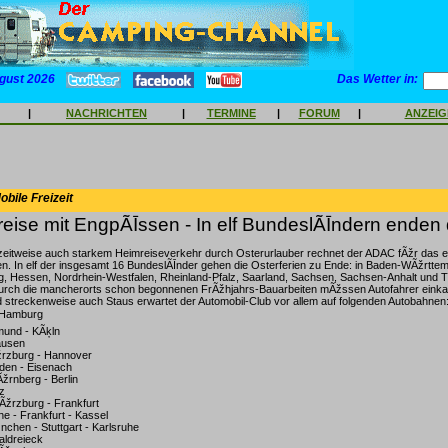
gust 2026
Das Wetter in:
|
NACHRICHTEN
|
TERMINE
|
FORUM
|
ANZEI
bile Freizeit
eise mit EngpÃĪssen - In elf BundeslÃĪndern enden 
 zeitweise auch starkem Heimreiseverkehr durch Osterurlauber rechnet der ADAC fÃžr das
n. In elf der insgesamt 16 BundeslÃĪnder gehen die Osterferien zu Ende: in Baden-WÃžrtte
rg, Hessen, Nordrhein-Westfalen, Rheinland-Pfalz, Saarland, Sachsen, Sachsen-Anhalt und 
urch die mancherorts schon begonnenen FrÃžhjahrs-Bauarbeiten mÃžssen Autofahrer einkal
streckenweise auch Staus erwartet der Automobil-Club vor allem auf folgenden Autobahnen
 Hamburg
mund - KÃķln
ausen
rzburg - Hannover
sden - Eisenach
žrnberg - Berlin
z
Ãžrzburg - Frankfurt
he - Frankfurt - Kassel
nchen - Stuttgart - Karlsruhe
taldreieck