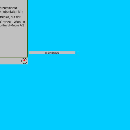
d zumindest
n ebenfalls nicht
trecke, auf der
Grenze - Wien. In
otthard-Route A 2
WERBUNG