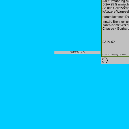
A 99 Umfahrung 
B 2/A 95 Garmisch
An den GrenzÃžber
kÃžrzere Wartezeit
herum kommen.Dies 
Inntal-, Brenner- 
Italien ist mit Ve
Chiasso - Gotthard
02.04.02
WERBUNG
© 2002 Camping-Channel