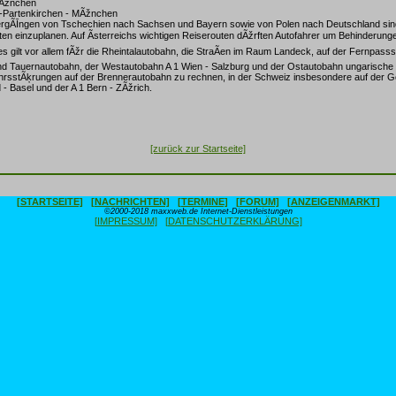
MÃžnchen
-Partenkirchen - MÃžnchen
gÃĪngen von Tschechien nach Sachsen und Bayern sowie von Polen nach Deutschland sin
en einzuplanen. Auf Ãsterreichs wichtigen Reiserouten dÃžrften Autofahrer um Behinderunge
gilt vor allem fÃžr die Rheintalautobahn, die StraÃen im Raum Landeck, auf der Fernpasss
und Tauernautobahn, der Westautobahn A 1 Wien - Salzburg und der Ostautobahn ungarische 
rkehrsstÃķrungen auf der Brennerautobahn zu rechnen, in der Schweiz insbesondere auf der G
 - Basel und der A 1 Bern - ZÃžrich.
[zurück zur Startseite]
[STARTSEITE]
[NACHRICHTEN]
[TERMINE]
[FORUM]
[ANZEIGENMARKT]
©2000-2018 maxxweb.de Internet-Dienstleistungen
[IMPRESSUM]
[DATENSCHUTZERKLÄRUNG]