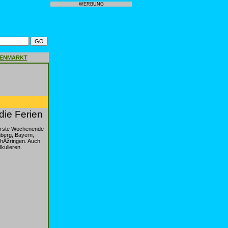
WERBUNG
GENMARKT
die Ferien
 erste Wochenende
mberg, Bayern,
ThÃžringen. Auch
kulieren.
: