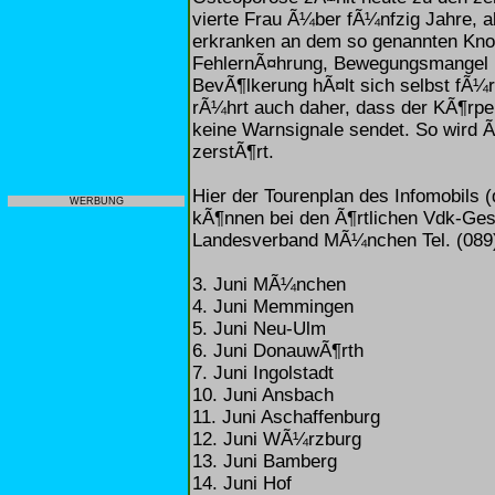
vierte Frau Ã¼ber fÃ¼nfzig Jahre,
erkranken an dem so genannten Kno
FehlernÃ¤hrung, Bewegungsmangel u
BevÃ¶lkerung hÃ¤lt sich selbst fÃ¼r
rÃ¼hrt auch daher, dass der KÃ¶rper
keine Warnsignale sendet. So wird 
zerstÃ¶rt.
Hier der Tourenplan des Infomobils (
WERBUNG
kÃ¶nnen bei den Ã¶rtlichen Vdk-Ges
Landesverband MÃ¼nchen Tel. (089)
3. Juni MÃ¼nchen
4. Juni Memmingen
5. Juni Neu-Ulm
6. Juni DonauwÃ¶rth
7. Juni Ingolstadt
10. Juni Ansbach
11. Juni Aschaffenburg
12. Juni WÃ¼rzburg
13. Juni Bamberg
14. Juni Hof