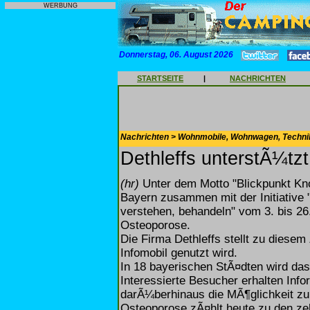
WERBUNG
Donnerstag, 06. August 2026
STARTSEITE
|
NACHRICHTEN
Nachrichten > Wohnmobile, Wohnwagen, Techni
Dethleffs unterstÃ¼tz
(hr)
Unter dem Motto "Blickpunkt Kno
Bayern zusammen mit der Initiative
verstehen, behandeln" vom 3. bis 2
Osteoporose.
Die Firma Dethleffs stellt zu diese
Infomobil genutzt wird.
In 18 bayerischen StÃ¤dten wird das 
Interessierte Besucher erhalten Inf
darÃ¼berhinaus die MÃ¶glichkeit zu
Osteoporose zÃ¤hlt heute zu den zeh