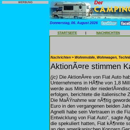
WERBUNG
Donnerstag, 06. August 2026
STARTSEITE
|
NACHRICHTEN
Nachrichten > Wohnmobile, Wohnwagen, Techni
AktionÃ¤re stimmen K
(jc)
Die AktionÃ¤re von Fiat Auto hab
Unternehmens in HÃ¶he von 1,8 Mill
werde aus Mitteln der niederlÃ¤ndis
erfolgen, berichtete die italienische
Die MaÃŸnahme war nÃ¶tig geworden,
Euro in den vergangenen beiden Jah
Agnelli habe sein Vertrauen in die F
Entwicklung von Fiat Auto", sagte Ag
die spekuliert hatten, Fiat kÃ¶nnte 
an den amerikanischen Konzern Gene