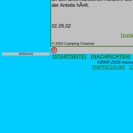
der Anteile hÃ¤lt.
01.05.02
[zurü
© 2002 Camping-Channel
WERBUNG
[STARTSEITE]
[NACHRICHTEN]
©2000-2018 maxxwe
[IMPRESSUM]
[