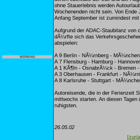
ohne Stauerlebnis werden Autourlaub
Wochenenden nicht sein. Von Ende Ju
Anfang September ist zumindest mit
Aufgrund der ADAC-Staubilanz von
dÃ¼rfte sich das Verkehrsgeschehen
abspielen:
A 9 Berlin - NÃ¼rnberg - MÃ¼nchen
WERBUNG
A 7 Flensburg - Hamburg - Hannove
A 1 KÃ¶ln - OsnabrÃ¼ck - Bremen 
A 3 Oberhausen - Frankfurt - NÃ¼rn
A 8 Karlsruhe - Stuttgart - MÃ¼nche
Autoreisende, die in der Ferienzeit 
mittwochs starten. An diesen Tagen
ruhigsten.
26.05.02
[zurü