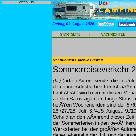
WERBUNG
Freitag, 07. August 2026
STARTSEITE
|
NACHRICHTEN
Nachrichten > Mobile Freizeit
Sommerreiseverkehr 2
(hr)
(adac) Autoreisende, die im Juli
den bundesdeutschen FernstraÃŸen 
Laut ADAC wird man in diesen Mona
an den Samstagen um lange Staus a
heiÃŸen Wochenenden sind der 5./6./7.
26./27./28. Juli, 3./4./5. August, 9./
Schuld an den wÃ¤hrend dieser Zeit
der Sommerferien in den bevÃ¶lkeru
Werksferien bei den groÃŸen Automob
denen ebenfalls der Juli und der Au