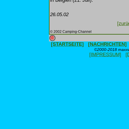
in Belgien (21. Juli).
26.05.02
[zurü
© 2002 Camping-Channel
[STARTSEITE]
[NACHRICHTEN]
©2000-2018 maxxwe
[IMPRESSUM]
[