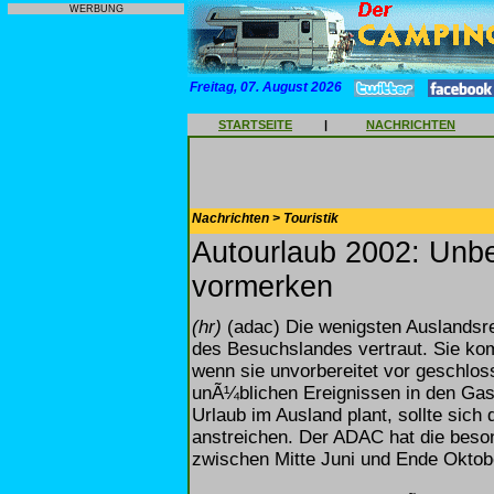
WERBUNG
Freitag, 07. August 2026
STARTSEITE
|
NACHRICHTEN
Nachrichten > Touristik
Autourlaub 2002: Unbe
vormerken
(hr)
(adac) Die wenigsten Auslandsre
des Besuchslandes vertraut. Sie ko
wenn sie unvorbereitet vor geschlo
unÃ¼blichen Ereignissen in den Gas
Urlaub im Ausland plant, sollte sich 
anstreichen. Der ADAC hat die beso
zwischen Mitte Juni und Ende Oktob