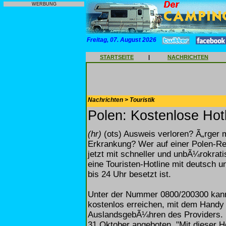
WERBUNG
Freitag, 07. August 2026
STARTSEITE
|
NACHRICHTEN
Nachrichten > Touristik
Polen: Kostenlose Hotl
(hr)
(ots) Ausweis verloren? Ã„rger 
Erkrankung? Wer auf einer Polen-Re
jetzt mit schneller und unbÃ¼rokratis
eine Touristen-Hotline mit deutsch u
bis 24 Uhr besetzt ist.
Unter der Nummer 0800/200300 kann
kostenlos erreichen, mit dem Handy
AuslandsgebÃ¼hren des Providers. 
31.Oktober angeboten. "Mit dieser Ho