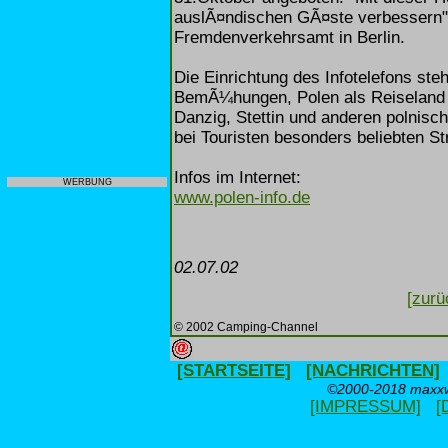
auslÃ¤ndischen GÃ¤ste verbessern"
Fremdenverkehrsamt in Berlin.
Die Einrichtung des Infotelefons st
BemÃ¼hungen, Polen als Reiseland 
Danzig, Stettin und anderen polni
bei Touristen besonders beliebten S
Infos im Internet:
WERBUNG
www.polen-info.de
02.07.02
[zurü
© 2002 Camping-Channel
[STARTSEITE]
[NACHRICHTEN]
©2000-2018 maxxwe
[IMPRESSUM]
[