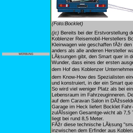
(Foto:Bocklet)
(jc)
Bereits bei der Erstvorstellung 
Koblenzer Reisemobil-Herstellers Bo
Kleinwagen wie geschaffen fÃžr den E
anders als alle anderen Hersteller 
WERBUNG
LÃķsungen gibt, den Smart quer in 
Wunder, dass eines der ersten ausg
dem Hof des Koblenzer Unternehmen
dem Know-How des Spezialisten eine
und konstruiert, in der ein Smart quer
So wird viel weniger Platz als bei e
Lebensraum im Fahrzeuginneren. Der 
auf dem Caravan Salon in DÃžsseldor
Garage im Heck liefert Bocklet Fahr-
zulÃĪssigen Gesamtge-wicht ab 7,5 
liegt bei rund 8,5 Meter.
FÃžr diese technische LÃķsung "sm
inzwischen dem Erfinder aus Koblen