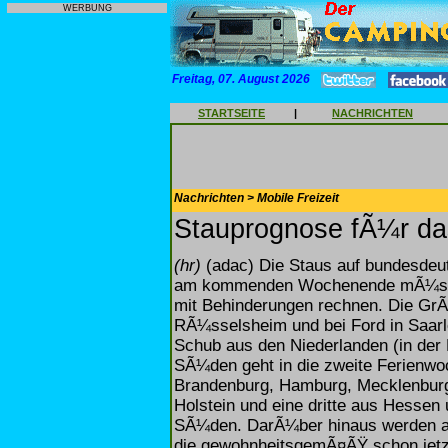
WERBUNG
Freitag, 07. August 2026
STARTSEITE
|
NACHRICHTEN
Nachrichten > Mobile Freizeit
Stauprognose fÃ¼r da
(hr)
(adac) Die Staus auf bundesdeu
am kommenden Wochenende mÃ¼ssen
mit Behinderungen rechnen. Die GrÃ
RÃ¼sselsheim und bei Ford in Saarlo
Schub aus den Niederlanden (in der 
SÃ¼den geht in die zweite Ferienwoc
Brandenburg, Hamburg, Mecklenburg
Holstein und eine dritte aus Hessen 
SÃ¼den. DarÃ¼ber hinaus werden au
die gewohnheitsgemÃ¤ÃŸ schon jet