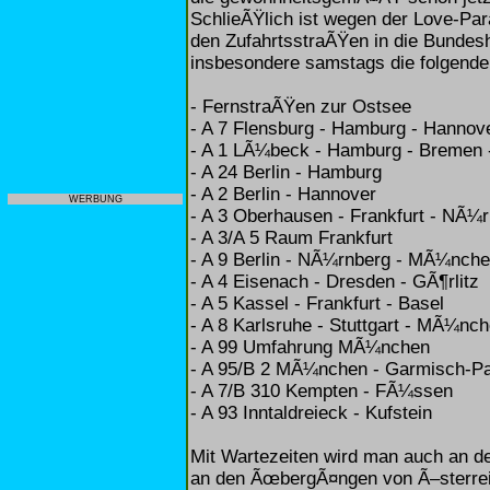
SchlieÃŸlich ist wegen der Love-Par
den ZufahrtsstraÃŸen in die Bundesh
insbesondere samstags die folgend
- FernstraÃŸen zur Ostsee
- A 7 Flensburg - Hamburg - Hanno
- A 1 LÃ¼beck - Hamburg - Bremen 
- A 24 Berlin - Hamburg
- A 2 Berlin - Hannover
WERBUNG
- A 3 Oberhausen - Frankfurt - NÃ¼
- A 3/A 5 Raum Frankfurt
- A 9 Berlin - NÃ¼rnberg - MÃ¼nch
- A 4 Eisenach - Dresden - GÃ¶rlitz
- A 5 Kassel - Frankfurt - Basel
- A 8 Karlsruhe - Stuttgart - MÃ¼nc
- A 99 Umfahrung MÃ¼nchen
- A 95/B 2 MÃ¼nchen - Garmisch-Pa
- A 7/B 310 Kempten - FÃ¼ssen
- A 93 Inntaldreieck - Kufstein
Mit Wartezeiten wird man auch an d
an den ÃœbergÃ¤ngen von Ã–sterre