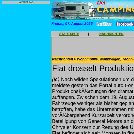
WERBUNG
Freitag, 07. August 2026
STARTSEITE
|
NACHRICHTEN
Nachrichten > Wohnmobile, Wohnwagen, Techni
Fiat drosselt Produktio
(jc)
Nach wilden Spekulationen um die
meldete gestern das Portal auto.t-o
ProduktionskÃ¼rzungen den dramati
auffangen. Zwischen dem 19. August
Fahrzeuge weniger als bisher geplant 
betroffen, habe das Unternehmen mit
vorÃ¼bergehend Kurzarbeit verordnet
Beteiligung von General Motors an d
Chrysler Konzern zur Rettung des U
Fiat befindet sich seit Monaten in f