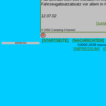
Fahrzeugabsatzabsatz vor allem in It
12.07.02
[zurü
© 2002 Camping-Channel
[STARTSEITE]
[NACHRICHTEN]
WERBUNG
©2000-2018 maxxwe
[IMPRESSUM]
[