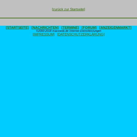
[zurück zur Startseite]
[STARTSEITE]
[NACHRICHTEN]
[TERMINE]
[FORUM]
[ANZEIGENMARKT]
©2000-2018 maxxweb.de Internet-Dienstleistungen
[IMPRESSUM]
[DATENSCHUTZERKLÄRUNG]