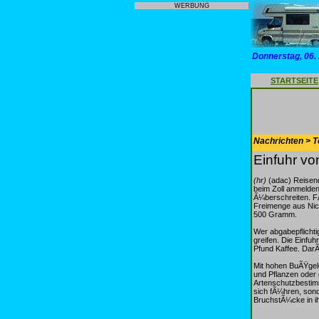
WERBUNG
Donnerstag, 06.
STARTSEITE
Nachrichten > T
Einfuhr vo
(hr)
(adac) Reisend
beim Zoll anmelden
Ã¼berschreiten. FÃ
Freimenge aus Nich
500 Gramm.
Wer abgabepflichti
greifen. Die Einfu
Pfund Kaffee. DarÃ
Mit hohen BuÃŸgel
und Pflanzen oder
Artenschutzbestimm
sich fÃ¼hren, sond
BruchstÃ¼cke in 