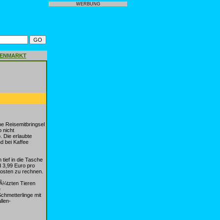
WERBUNG
GENMARKT
e Reisemitbringsel
 nicht
. Die erlaubte
d bei Kaffee
tief in die Tasche
d 3,99 Euro pro
kosten zu rechnen.
Ã¼tzten Tieren
e
chmetterlinge mit
llen-