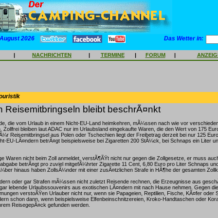
 August 2026
Das Wetter in:
|
NACHRICHTEN
|
TERMINE
|
FORUM
|
ANZEI
ouristik
n Reisemitbringseln bleibt beschrÃ¤nkt
e, die vom Urlaub in einem Nicht-EU-Land heimkehren, mÃ¼ssen nach wie vor verschieden
. Zollfrei bleiben laut ADAC nur im Urlaubsland eingekaufte Waren, die den Wert von 175 Euro
¼r Reisemitbringsel aus Polen oder Tschechien liegt der Freibetrag derzeit bei nur 125 Euro
t-EU-LÃ¤ndern betrÃ¤gt beispielsweise bei Zigaretten 200 StÃ¼ck, bei Schnaps ein Liter un
ge Waren nicht beim Zoll anmeldet, verstÃ¶ÃŸt nicht nur gegen die Zollgesetze, er muss auch 
hrabgabe betrÃ¤gt pro zuviel mitgefÃ¼hrter Zigarette 11 Cent, 6,80 Euro pro Liter Schnaps un
¼ber hinaus haben ZollsÃ¼nder mit einer zusÃ¤tzlichen Strafe in HÃ¶he der gesamten Zoll
dern oder gar Strafen mÃ¼ssen nicht zuletzt Reisende rechnen, die Erzeugnisse aus gesch
 gar lebende Urlaubssouvenirs aus exotischen LÃ¤ndern mit nach Hause nehmen. Gegen di
ungen verstoÃŸen Urlauber nicht nur, wenn sie Papageien, Reptilien, Fische, KÃ¤fer oder S
ern schon dann, wenn beispielsweise Elfenbeinschnitzereien, Kroko-Handtaschen oder Kora
ihrem ReisegepÃ¤ck gefunden werden.