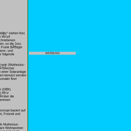
lity" stehen fest.
e fÃ¼nf
chriebenen
n, so die Jury.
 Frank BÃ¶ttger
tions- und
WERBUNG
r folgende
Frank (Muthesius-
eÃŸfÃ¤cher
 einer Solaranlage
gen benutzt werden
onaler fixer
te (HBK)
n fÃ¼r
 Ã¼ber die
erinnen
nzept basiert auf
, Freizeit und
ls Muthesius-
rbare Wohnponton