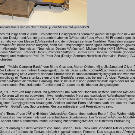
amping-Basis gab es den 1.Preis. (Foto:Messe DÃ¼sseldorf)
es mit insgesamt 20.000 Euro dotierten Designpreises "caravan award: design for a new mobi
s der Design-und Architekturbranche haben in DÃ¼sseldorf aus Ã¼ber 80 Einsendungen di
erstmalig von der Messe DÃ¼sseldorf und dem Design Zentrum Nordrhein Westfalen ausges
macht â€“ keine leichte Aufgabe, denn alle Einsendungen seien "ganz hervorragend" gewese
h Alexander Neumeister (Neumeister Design MÃ¼nchen), Michael Keller (KMS MÃ¼nchen),
tional Stuttgart), Randolf Unruh (Promobil Stuttgart), Berater Prof. Johann Tomforde (Innova
zheim) und Moderator Prof. Dr. Peter Zec (Design Zentrum Nordrhein Westfalen, Essen) fÃ¼
chieden:
uro):
"Mobile Camping-Basis" von Birthe Gratheer, Maren Ohlfest, Ming Jie Jang und Oliver 
Der Entwurf ist ein mobiler Campingplatz, der als Basis Zelte, KochmÃ¶glichkeiten und Schli
romversorgung fÃ¼r wiederaufladbare Stromzellen ist standardmÃ¤ÃŸig integriert und wird von
em gibt es ein Wassertanksystem und ein Begleitfahrzeug, das bei mehrtÃ¤gigen Wanderun
erden kÃ¶nnte die "Mobile Camping- Basis" bei Kultur-und Sportveranstaltungen oder als sais
aturfreunde, Einzelreisende, Familien und Gruppen, so die Idee der Jungdesigner.
ro):
"C-Port" von Kaja Bartel und Alexandra Lubk von der Hochschule fÃ¼r Bildende KÃ¼ns
 Konzept will ein europaweites, flÃ¤chendeckendes Netz aus exclusiven AufenthaltsrÃ¤ume
der gehobenen Klasse bieten. Die "C-Ports" sollen den Urlaubern einen Service bieten, der
 eines Campingplatzes hinausgeht. Anbieter solcher Ports kÃ¶nnten nach der Idee der Plan
¤fen, GolfplÃ¤tze, Sportzentren, Restaurantbesitzer und Freizeitparks sein.
ro):
"Breeze" von JÃ¶rg Hinkfoth (UniversitÃ¤t Gesamthochschule Essen). Das Wohnmobilko
 besitzt schwenkbare Teile und verschiebbare Sitzelemente. Bei "breeze" wÃ¼rden MobilitÃ¤t
Aspekt einer automotiven InterieurlÃ¶sung zusammengefÃ¼hrt, so Hinkfoths ErklÃ¤rung.
ro):
"Camping auf dem Wasser" von Jana Lassen, Julia Frank und Sebastian Ritzler (ebenfal
 Die drei verfrachten die Zeltfans einfach in schwimmende Pontons. Das separat manÃ¶vrie