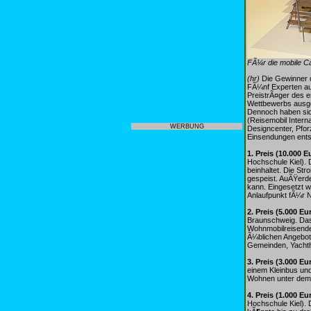
FÃ¼r die mobile C
(hr)
Die Gewinner d
FÃ¼nf Experten au
PreistrÃ¤ger des 
Wettbewerbs ausge
Dennoch haben sic
(Reisemobil Interna
WERBUNG
Designcenter, Pfor
Einsendungen ents
1. Preis (10.000 E
Hochschule Kiel). 
beinhaltet. Die St
gespeist. AuÃŸerd
kann. Eingesetzt w
Anlaufpunkt fÃ¼r N
2. Preis (5.000 Eu
Braunschweig. Das
Wohnmobilreisende 
Ã¼blichen Angebote
Gemeinden, YachthÃ
3. Preis (3.000 Eu
einem Kleinbus und
Wohnen unter dem 
4. Preis (1.000 Eu
Hochschule Kiel).