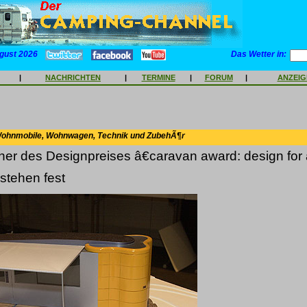
gust 2026
Das Wetter in:
|
NACHRICHTEN
|
TERMINE
|
FORUM
|
ANZEI
Wohnmobile, Wohnwagen, Technik und ZubehÃ¶r
er des Designpreises â€caravan award: design for
 stehen fest