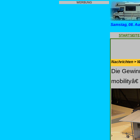
WERBUNG
Samstag, 08. Au
STARTSEITE
Nachrichten > 
Die Gewinn
mobilityâ€