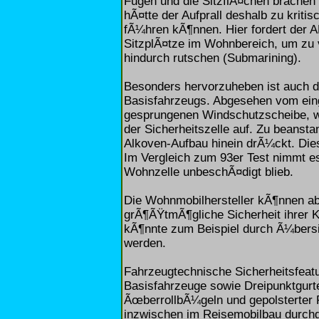
Fugen und die SitzflÃ¤chen brachen
hÃ¤tte der Aufprall deshalb zu krit
fÃ¼hren kÃ¶nnen. Hier fordert der 
SitzplÃ¤tze im Wohnbereich, um zu 
hindurch rutschen (Submarining).
Besonders hervorzuheben ist auch da
Basisfahrzeugs. Abgesehen vom ein
gesprungenen Windschutzscheibe, w
der Sicherheitszelle auf. Zu beansta
Alkoven-Aufbau hinein drÃ¼ckt. Die
Im Vergleich zum 93er Test nimmt es
Wohnzelle unbeschÃ¤digt blieb.
Die Wohnmobilhersteller kÃ¶nnen a
grÃ¶ÃŸtmÃ¶gliche Sicherheit ihrer 
kÃ¶nnte zum Beispiel durch Ã¼bersi
werden.
Fahrzeugtechnische Sicherheitsfeatu
Basisfahrzeuge sowie Dreipunktgurte
ÃœberrollbÃ¼geln und gepolsterter 
inzwischen im Reisemobilbau durchg