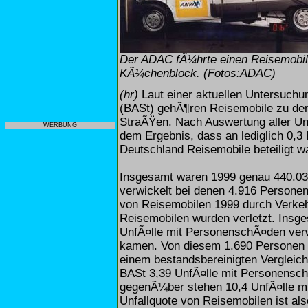
Der ADAC fÃ¼hrte einen Reisemobil-
KÃ¼chenblock. (Fotos:ADAC)
(hr)
Laut einer aktuellen Untersuch
(BASt) gehÃ¶ren Reisemobile zu den
StraÃŸen. Nach Auswertung aller Un
WERBUNG
dem Ergebnis, dass an lediglich 0,3
Deutschland Reisemobile beteiligt w
Insgesamt waren 1999 genau 440.03
verwickelt bei denen 4.916 Person
von Reisemobilen 1999 durch Verkeh
Reisemobilen wurden verletzt. Insg
UnfÃ¤lle mit PersonenschÃ¤den ver
kamen. Von diesem 1.690 Personen 
einem bestandsbereinigten Vergleich 
BASt 3,39 UnfÃ¤lle mit Personensch
gegenÃ¼ber stehen 10,4 UnfÃ¤lle m
Unfallquote von Reisemobilen ist als