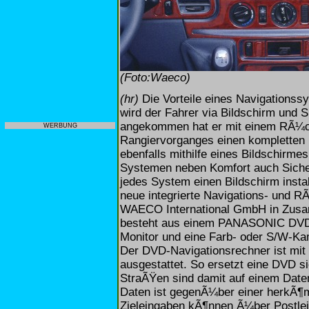
(Foto:Waeco)
(hr)
Die Vorteile eines Navigations
wird der Fahrer via Bildschirm und 
angekommen hat er mit einem RÃ¼c
WERBUNG
Rangiervorganges einen kompletten 
ebenfalls mithilfe eines Bildschirme
Systemen neben Komfort auch Sicher
jedes System einen Bildschirm instal
neue integrierte Navigations- und 
WAECO International GmbH in Zusa
besteht aus einem PANASONIC DVD-N
Monitor und eine Farb- oder S/W-Ka
Der DVD-Navigationsrechner ist mit
ausgestattet. So ersetzt eine DVD
StraÃŸen sind damit auf einem Daten
Daten ist gegenÃ¼ber einer herkÃ¶
Zieleingaben kÃ¶nnen Ã¼ber Postleitz