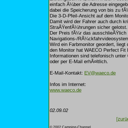
einfach Ã¼ber die Adresse eingege
dabei die Speicherung von bis zu f
Die 3-D-Pfeil-Ansicht auf dem Monit
Damit wird der Fahrer auch durch kr
StraÃŸenfÃ¼hrungen sicher gelotst.
Der Preis fÃ¼r das ausschlieÃŸlich 
Navigations-/RÃ¼ckfahrvideosystem
Wird ein Farbmonitor geordert, lieg
den Monitor hat WAECO Perfect Fit
Informationen sind telefonisch unte
oder per E-Mail erhÃ¤ltlich.
E-Mail-Kontakt:
EV@waeco.de
Infos im Internet:
www.waeco.de
02.09.02
[zurü
© 2002 Camping-Channel