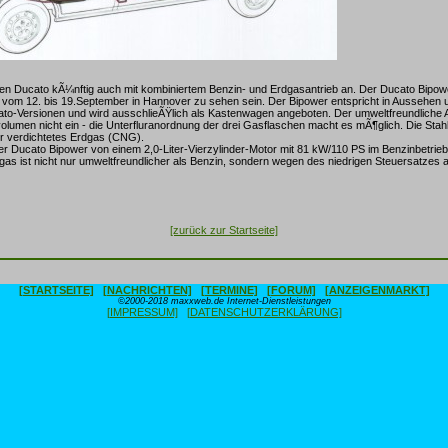
inen Ducato kÃ¼nftig auch mit kombiniertem Benzin- und Erdgasantrieb an. Der Ducato Bipowe
 vom 12. bis 19.September in Hannover zu sehen sein. Der Bipower entspricht in Aussehen 
to-Versionen und wird ausschlieÃŸlich als Kastenwagen angeboten. Der umweltfreundliche 
olumen nicht ein - die Unterfluranordnung der drei Gasflaschen macht es mÃ¶glich. Die Stahl
ter verdichtetes Erdgas (CNG).
er Ducato Bipower von einem 2,0-Liter-Vierzylinder-Motor mit 81 kW/110 PS im Benzinbetri
gas ist nicht nur umweltfreundlicher als Benzin, sondern wegen des niedrigen Steuersatzes a
[zurück zur Startseite]
[STARTSEITE]
[NACHRICHTEN]
[TERMINE]
[FORUM]
[ANZEIGENMARKT]
©2000-2018 maxxweb.de Internet-Dienstleistungen
[IMPRESSUM]
[DATENSCHUTZERKLÄRUNG]