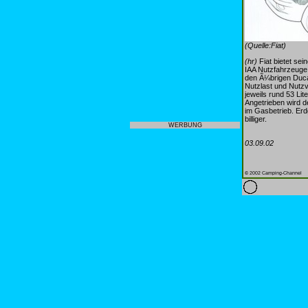
(Quelle:Fiat)
(hr)
Fiat bietet se
IAA Nutzfahrzeuge
den Ã¼brigen Duca
Nutzlast und Nutzv
jeweils rund 53 Li
Angetrieben wird d
im Gasbetrieb. Erd
billiger.
WERBUNG
03.09.02
© 2002 Camping-Channel