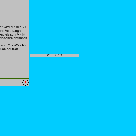
r wird auf der 59.
und Ausstattung
Antrieb schrÃ¤nkt
flaschen enthalten
eb und 71 kW/97 PS
uch deutlich
WERBUNG