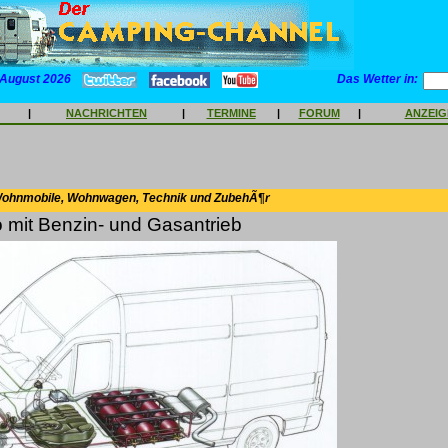
 August 2026
Das Wetter in:
|
NACHRICHTEN
|
TERMINE
|
FORUM
|
ANZEI
Wohnmobile, Wohnwagen, Technik und ZubehÃ¶r
 mit Benzin- und Gasantrieb