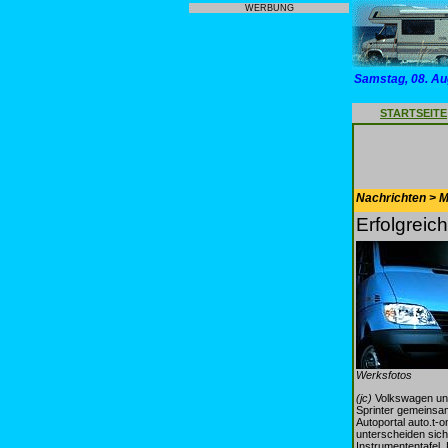
WERBUNG
Samstag, 08. Au
STARTSEITE
Nachrichten > Mo
Erfolgreic
Werksfotos
(jc)
Volkswagen und
Sprinter gemeinsam
Autoportal auto.t-
unterscheiden sich
Instrumententafel.