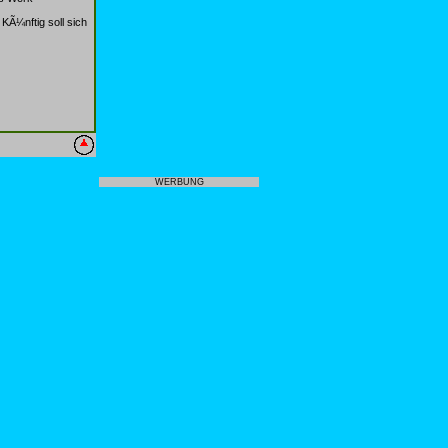
KÃ¼nftig soll sich
WERBUNG