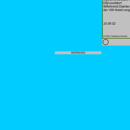
DÃ¼sseldorf.
WÃ¤hrend Daimler-C
der VW-Anteil verg
10.09.02
© 2002 Camping-Channel
WERBUNG