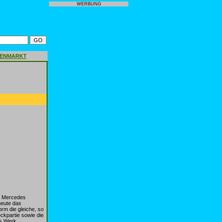
WERBUNG
GENMARKT
. Mercedes
heute das
orm die gleiche, so
ckpartie sowie die
es Werk