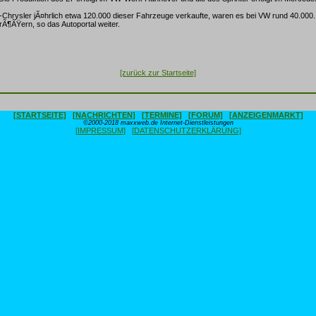
hrysler jÃ¤hrlich etwa 120.000 dieser Fahrzeuge verkaufte, waren es bei VW rund 40.000. 
rÃ¶ÃŸern, so das Autoportal weiter.
[zurück zur Startseite]
[STARTSEITE]
[NACHRICHTEN]
[TERMINE]
[FORUM]
[ANZEIGENMARKT]
©2000-2018 maxxweb.de Internet-Dienstleistungen
[IMPRESSUM]
[DATENSCHUTZERKLÄRUNG]