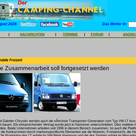
gust 2026
Das Wetter in:
|
NACHRICHTEN
|
TERMINE
|
FORUM
|
ANZEI
bile Freizeit
he Zusammenarbeit soll fortgesetzt werden
 Daimler-Chrysler werden auch die nÃ¤chste Transporter-Generation vom Typ VW LT bzw
 bauen. Ein entsprechender Vertrag wurde jetzt in Hannover unterschrieben. Dies meldete 
online. Beide Unternehmen arbeiten seit 1996 in diesem Bereich zusammen. Ist auch die Plattf
 die Konkurrenten durch markenspezifische Elementen wie die Motoren, Frontansicht, die He
 Die Produktion des LT erfolgt im VW-Werk Hannover und die des Sprinter erfolgt im Merced