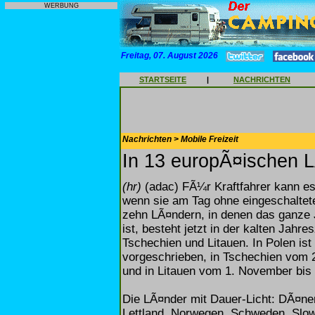
WERBUNG
Freitag, 07. August 2026
STARTSEITE
|
NACHRICHTEN
Nachrichten > Mobile Freizeit
In 13 europÃ¤ischen 
(hr)
(adac) FÃ¼r Kraftfahrer kann es
wenn sie am Tag ohne eingeschaltete
zehn LÃ¤ndern, in denen das ganze 
ist, besteht jetzt in der kalten Jahre
Tschechien und Litauen. In Polen ist
vorgeschrieben, in Tschechien vom 
und in Litauen vom 1. November bis
Die LÃ¤nder mit Dauer-Licht: DÃ¤nema
Lettland, Norwegen, Schweden, Slowe