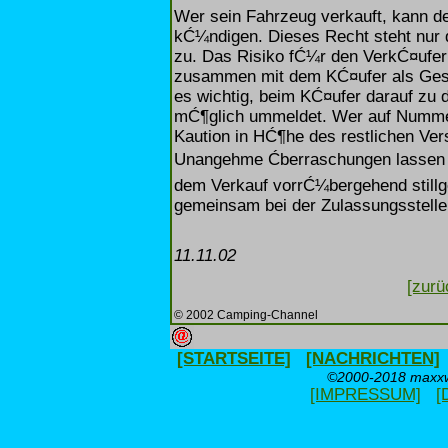
Wer sein Fahrzeug verkauft, kann d
kĆ¼ndigen. Dieses Recht steht nur 
zu. Das Risiko fĆ¼r den VerkĆ¤ufer
zusammen mit dem KĆ¤ufer als Ges
es wichtig, beim KĆ¤ufer darauf zu 
mĆ¶glich ummeldet. Wer auf Nummer
Kaution in HĆ¶he des restlichen Ver
Unangehme Ćberraschungen lassen 
dem Verkauf vorrĆ¼bergehend stillg
gemeinsam bei der Zulassungsstell
11.11.02
[zurü
© 2002 Camping-Channel
[STARTSEITE]
[NACHRICHTEN]
©2000-2018 maxxwe
[IMPRESSUM]
[