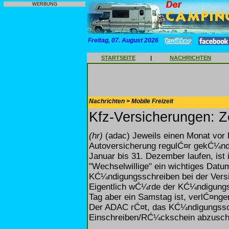
WERBUNG
Freitag, 07. August 2026
STARTSEITE
|
NACHRICHTEN
Nachrichten > Mobile Freizeit
Kfz-Versicherungen: 
(hr)
(adac) Jeweils einen Monat vor 
Autoversicherung regulĆ¤r gekĆ¼ndi
Januar bis 31. Dezember laufen, ist
"Wechselwillige" ein wichtiges Dat
KĆ¼ndigungsschreiben bei der Versi
Eigentlich wĆ¼rde der KĆ¼ndigungst
Tag aber ein Samstag ist, verlĆ¤nger
Der ADAC rĆ¤t, das KĆ¼ndigungssc
Einschreiben/RĆ¼ckschein abzusch