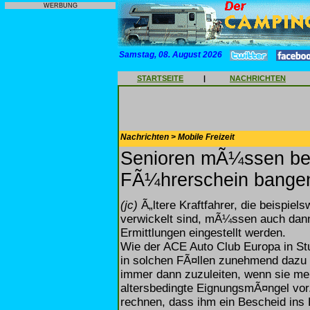
WERBUNG
Samstag, 08. August 2026
STARTSEITE
|
NACHRICHTEN
Nachrichten > Mobile Freizeit
Senioren mÃ¼ssen bei
FÃ¼hrerschein bange
(jc)
Ã„ltere Kraftfahrer, die beispiels
verwickelt sind, mÃ¼ssen auch dann
Ermittlungen eingestellt werden.
Wie der ACE Auto Club Europa in Stu
in solchen FÃ¤llen zunehmend dazu 
immer dann zuzuleiten, wenn sie m
altersbedingte EignungsmÃ¤ngel vo
rechnen, dass ihm ein Bescheid ins 