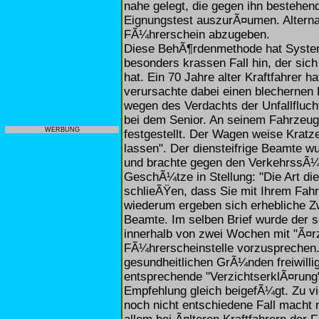
nahe gelegt, die gegen ihn bestehe
Eignungstest auszurÃ¤umen. Alterna
FÃ¼hrerschein abzugeben.
Diese BehÃ¶rdenmethode hat System,
besonders krassen Fall hin, der sic
hat. Ein 70 Jahre alter Kraftfahrer 
verursachte dabei einen blechernen
wegen des Verdachts der Unfallflucht
bei dem Senior. An seinem Fahrzeu
WERBUNG
festgestellt. Der Wagen weise Kratz
lassen". Der diensteifrige Beamte w
und brachte gegen den VerkehrssÃ¼
GeschÃ¼tze in Stellung: "Die Art d
schlieÃŸen, dass Sie mit Ihrem Fah
wiederum ergeben sich erhebliche Zw
Beamte. Im selben Brief wurde der s
innerhalb von zwei Wochen mit "Ã¤rz
FÃ¼hrerscheinstelle vorzusprechen. 
gesundheitlichen GrÃ¼nden freiwillig
entsprechende "VerzichtserklÃ¤rung
Empfehlung gleich beigefÃ¼gt. Zu vi
noch nicht entschiedene Fall macht 