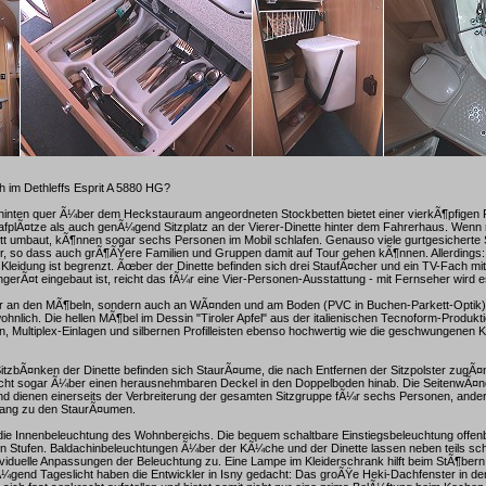
h im Dethleffs Esprit A 5880 HG?
hinten quer Ã¼ber dem Heckstauraum angeordneten Stockbetten bietet einer vierkÃ¶pfigen 
fplÃ¤tze als auch genÃ¼gend Sitzplatz an der Vierer-Dinette hinter dem Fahrerhaus. Wenn 
t umbaut, kÃ¶nnen sogar sechs Personen im Mobil schlafen. Genauso viele gurtgesicherte 
or, so dass auch grÃ¶ÃŸere Familien und Gruppen damit auf Tour gehen kÃ¶nnen. Allerdings
leidung ist begrenzt. Ãœber der Dinette befinden sich drei StaufÃ¤cher und ein TV-Fach mit
erÃ¤t eingebaut ist, reicht das fÃ¼r eine Vier-Personen-Ausstattung - mit Fernseher wird e
ur an den MÃ¶beln, sondern auch an WÃ¤nden und am Boden (PVC in Buchen-Parkett-Optik
hnlich. Die hellen MÃ¶bel im Dessin "Tiroler Apfel" aus der italienischen Tecnoform-Produkti
, Multiplex-Einlagen und silbernen Profilleisten ebenso hochwertig wie die geschwungenen K
itzbÃ¤nken der Dinette befinden sich StaurÃ¤ume, die nach Entfernen der Sitzpolster zugÃ¤
eicht sogar Ã¼ber einen herausnehmbaren Deckel in den Doppelboden hinab. Die SeitenwÃ¤n
nd dienen einerseits der Verbreiterung der gesamten Sitzgruppe fÃ¼r sechs Personen, ande
gang zu den StaurÃ¤umen.
die Innenbeleuchtung des Wohnbereichs. Die bequem schaltbare Einstiegsbeleuchtung offenba
den Stufen. Baldachinbeleuchtungen Ã¼ber der KÃ¼che und der Dinette lassen neben teils s
dividuelle Anpassungen der Beleuchtung zu. Eine Lampe im Kleiderschrank hilft beim StÃ¶bern
gend Tageslicht haben die Entwickler in Isny gedacht: Das groÃŸe Heki-Dachfenster in der