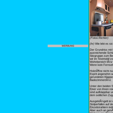
(Fotos:Richter)
(hr)
Wie lebt es sic
WERBUNG
Der Grundriss mit 
ausreichende Schla
Sitzgruppe zum Bet
wir im Testmobil v
Wohnbereich fÃ¼r K
Wenn kein Fernsehg
HolztÃ¶ne nicht n
Esprit angenehm wo
gerundeten Klappen
BadezimmertÃ¼r.
Unter den beiden S
Einer von ihnen r
sind aufklappbar u
dem seitlichen Zu
AusgeklÃ¼gelt ist 
Stolperfallen auf 
Einzelstrahlern in
Aber auch an genÃ¼