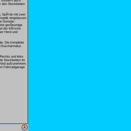
n, sondern auch
r den Stockbetten
 SpÃ¼le mit zwei
noptik eingelassen
te Dometic-
eine gerÃ¤umige
and der KÃ¼che
ber Herd und
te. Die komplette
e Duscharmatur.
Rechts und links
ie Stockbetten im
n Kind aufzunehmen.
gen Fahrradgarage