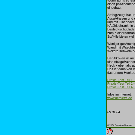
Wohnraums lÃ¤sst s
einen phÃ¤nomenale
eingebaut.
Ãœberzeugt hat un
AusgÃ¼ssen und ein
und mit Glasabdeck
KÃ¼hlschrank, in d
Besteckschublade m
zum Kleiderschran
SpÃ¼le bieten viel 
Weniger gerÃ¤umig 
Wand mit Waschbec
Weitere schwenkba
Der Alkoven ist mi
sind AblagefÃ¤cher
Heck - ebenfalls a
Das ist dann von 
das untere Heckbet
Praxis-Test Teil 1
Praxis-Test Teil 2 
Praxis-Test Teil 4 
Infos im Internet:
www.dethleffs.de
09.01.04
© 2004 Camping-Channel