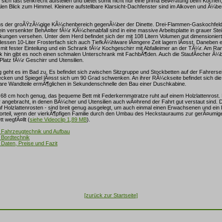
ich fast senkrecht aufstellen und bietet somit nicht nur eine prima BelÃ¼ftung beim Koche
n Blick zum Himmel. Kleinere aufstellbare Klarsicht-Dachfenster sind im Alkoven und Ã¼be
s der groÃŸzÃ¼gige KÃ¼chenbereich gegenÃ¼ber der Dinette. Drei-Flammen-Gaskochfeld,
 versenkter BehÃ¤lter fÃ¼r KÃ¼chenabfall sind in eine massive Arbeitsplatte in grauer Stei
ungen versehen. Unter dem Herd befindet sich der mit 108 Litern Volumen gut dimensionier
essen 10-Liter Frosterfach sich auch TiefkÃ¼hlware lÃ¤ngere Zeit lagern lÃ¤sst. Daneben 
it fester Einteilung und ein Schrank fÃ¼r Kochgeschirr mit Abfalleimer an der TÃ¼r. Am R
k hin gibt es noch einen schmalen Unterschrank mit FachbÃ¶den. Auch die StaufÃ¤cher Ã¼
Platz fÃ¼r Geschirr und Utensilien.
geht es im Bad zu. Es befindet sich zwischen Sitzgruppe und Stockbetten auf der Fahrersei
ken und Spiegel lÃ¤sst sich um 90 Grad schwenken. An ihrer RÃ¼ckseite befindet sich di
re Wandteile ermÃ¶glichen in Sekundenschnelle den Bau einer Duschkabine.
t 68 cm hoch genug, das bequeme Bett mit Federkernmatratze ruht auf einem Holzlattenrost. 
 angebracht, in denen BÃ¼cher und Utensilien auch wÃ¤hrend der Fahrt gut verstaut sind. D
uf Holzlattenrosten - sind breit genug ausgelegt, um auch einmal einen Erwachsenen und ei
Vorteil, wenn der vierkÃ¶pfigen Familie durch den Umbau des Heckstauraums zur gerÃ¤umi
t wegfÃ¤llt (
siehe Videoclip 1,89 MB
).
 - Fahrzeugtechnik und Aufbau
- Bordtechnik
- Daten, Preise und Fazit
[zurück zur Startseite]