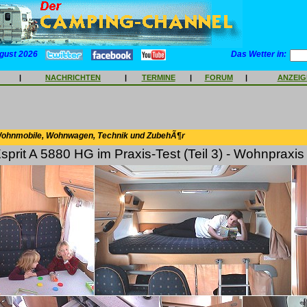
gust 2026
Das Wetter in:
|
NACHRICHTEN
|
TERMINE
|
FORUM
|
ANZEI
Wohnmobile, Wohnwagen, Technik und ZubehÃ¶r
Esprit A 5880 HG im Praxis-Test (Teil 3) - Wohnpraxis