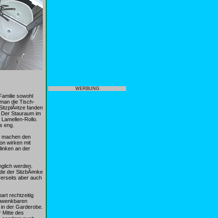
WERBUNG
Familie sowohl
man die Tisch-
SitzplÃ¤tze fanden
: Der Stauraum im
 Lamellen-Rollo.
s eng.
) machen den
on wirken mit
linken an der
nglich werden.
de der SitzbÃ¤nke
rerseits aber auch
rt rechtzeitig
chwenkbaren
 in der Garderobe.
 Mitte des