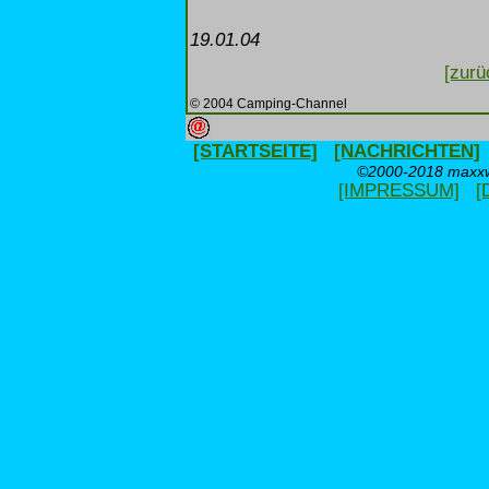
19.01.04
[zurü
© 2004 Camping-Channel
[STARTSEITE]
[NACHRICHTEN]
©2000-2018 maxxwe
[IMPRESSUM]
[