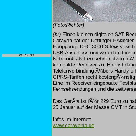
(Foto:Richter)
(hr)
Einen kleinen digitalen SAT-Rec
Caravan hat der Dettinger HÃ¤ndler
Hauppauge DEC 3000-S lÃ¤sst sich m
USB-Anschluss und wird damit insbe
WERBUNG
Notebook als Fernseher nutzen mÃ¶ch
kompakte Receiver zu. Hier ist dann
Telefonverbindung Ã¼bers Handy erf
GPRS-Tarifen recht kostengÃ¼nstig 
Eine im Receiver eingebaute Festpla
Fernsehsendungen und die zeitverse
Das GerÃ¤t ist fÃ¼r 229 Euro zu hab
25.Januar auf der Messe CMT in Stut
Infos im Internet:
www.caravania.de