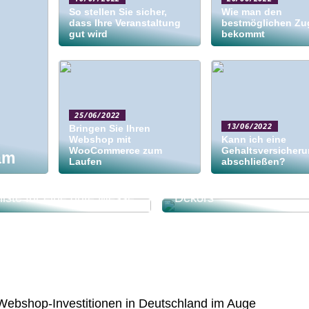
So stellen Sie sicher,
Wie man den
dass Ihre Veranstaltung
bestmöglichen Zu
gut wird
bekommt
25/06/2022
13/06/2022
Bringen Sie Ihren
Webshop mit
Kann ich eine
WooCommerce zum
Gehaltsversicher
am
Laufen
abschließen?
Die Bedeutung des richt
liste für eine gute Messe
Dekors
 Webshop-Investitionen in Deutschland im Auge