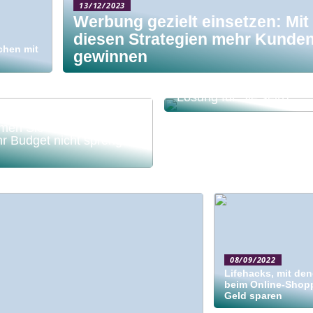
13/12/2023
Werbung gezielt einsetzen: Mit
diesen Strategien mehr Kunde
chen mit
gewinnen
Kann Leasing eine smar
Lösung für Sie sein?
en Sie auf eine Reise,
Ihr Budget nicht sprengen
08/09/2022
Lifehacks, mit den
beim Online-Shop
Geld sparen