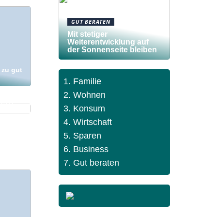
GUT BERATEN
Mit stetiger
Weiterentwicklung auf
der Sonnenseite bleiben
 zu gut
Familie
d:
Wohnen
ten?
Konsum
Wirtschaft
Sparen
Business
Gut beraten