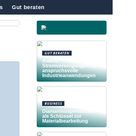
s
Gut beraten
 die
GUT BERATEN
Awilco
Stromversorgungen für
anspruchsvolle
Industrieanwendungen
BUSINESS
Diamantsuspensionen
als Schlüssel zur
Materialbearbeitung