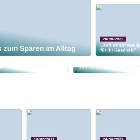
28/08/2022
Läuft es ein wenig
 zum Sparen im Alltag
für Ihr Geschäft?
he Arten von
versicherungen gibt es?
Webshop in Deutschlan
hren Sie hier mehr!
Worauf müssen Sie ach
10/07/2022
20/06/2022