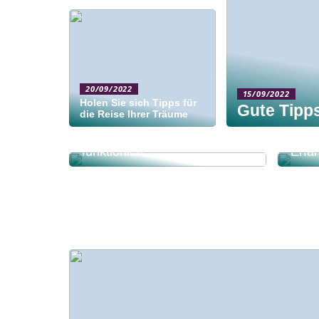
20/09/2022
15/09/2022
Holen Sie sich Tipps für
Gute Tipps
die Reise Ihrer Träume
Optimierte Lieferkette mit
Welc
einem Lagersystem, das
Auto
funktioniert
Erfa