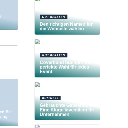
n
GUT BERATEN
Den richtigen Namen für
die Webseite wählen
te
GUT BERATEN
Coverband buchen: Die
perfekte Wahl für jedes
Event
BUSINESS
Gebrauchte Gabelstapler:
Eine Kluge Investition für
en Sie
Unternehmen
ping