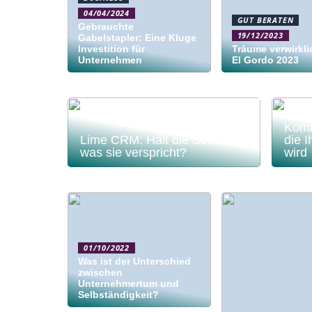
04/04/2024
GUT BERATEN
Gebrauchte
19/12/2023
Gabelstapler: Eine Kluge
Investition für
Träume verwirkli
Unternehmen
El Gordo 2023
Komm
Lime CRM: Hält die Software,
die 
was sie verspricht?
wird
01/10/2022
Was ist der Unterschied
zwischen
Unternehmertum und
Selbständigkeit?