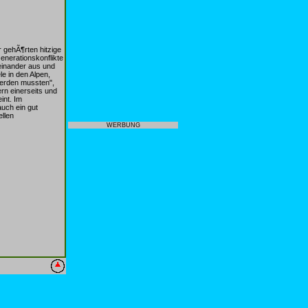
 gehÃ¶rten hitzige
nerationskonflikte
teinander aus und
le in den Alpen,
werden mussten",
rn einerseits und
int. Im
auch ein gut
ellen
WERBUNG