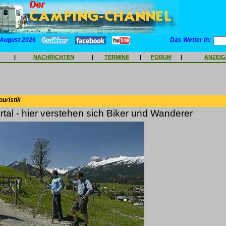
 August 2026
Das Wetter in:
|
NACHRICHTEN
|
TERMINE
|
FORUM
|
ANZEI
ouristik
rtal - hier verstehen sich Biker und Wanderer