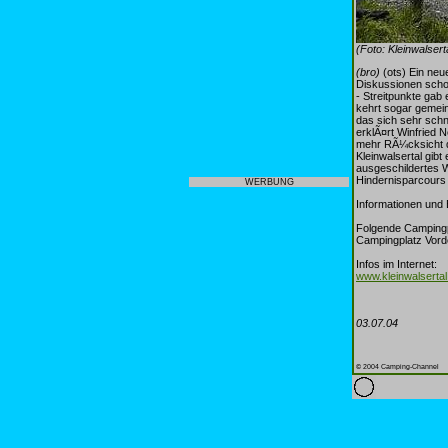
(Foto: Kleinwalser
(bro)
(ots) Ein neu
Diskussionen scho
- Streitpunkte gab
kehrt sogar gemein
das sich sehr schn
erklÃ¤rt Winfried 
mehr RÃ¼cksicht de
Kleinwalsertal gibt
ausgeschildertes W
Hindernisparcours 
WERBUNG
Informationen und 
Folgende Campingpl
Campingplatz Vor
Infos im Internet:
www.kleinwalserta
03.07.04
© 2004 Camping-Channel