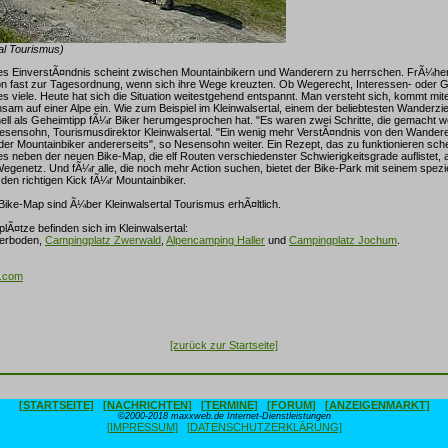
tal Tourismus)
es EinverstÃ¤ndnis scheint zwischen Mountainbikern und Wanderern zu herrschen. FrÃ¼her
n fast zur Tagesordnung, wenn sich ihre Wege kreuzten. Ob Wegerecht, Interessen- oder Ge
 es viele. Heute hat sich die Situation weitestgehend entspannt. Man versteht sich, kommt mi
sam auf einer Alpe ein. Wie zum Beispiel im Kleinwalsertal, einem der beliebtesten Wanderzie
ell als Geheimtipp fÃ¼r Biker herumgesprochen hat. "Es waren zwei Schritte, die gemacht 
Nesensohn, Tourismusdirektor Kleinwalsertal. "Ein wenig mehr VerstÃ¤ndnis von den Wandere
r Mountainbiker andererseits", so Nesensohn weiter. Ein Rezept, das zu funktionieren sche
 es neben der neuen Bike-Map, die elf Routen verschiedenster Schwierigkeitsgrade auflistet, 
egenetz. Und fÃ¼r alle, die noch mehr Action suchen, bietet der Bike-Park mit seinem spezi
den richtigen Kick fÃ¼r Mountainbiker.
Bike-Map sind Ã¼ber Kleinwalsertal Tourismus erhÃ¤ltlich.
Ã¤tze befinden sich im Kleinwalsertal:
derboden,
Campingplatz Zwerwald
,
Alpencamping Haller
und
Campingplatz Jochum
.
l.com
[zurück zur Startseite]
[STARTSEITE]
[NACHRICHTEN]
[TERMINE]
[FORUM]
[ANZEIGENMARKT]
©2000-2018 maxxweb.de Internet-Dienstleistungen
[IMPRESSUM]
[DATENSCHUTZERKLÄRUNG]