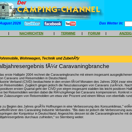
 August 2026
Das Wetter in:
|
NACHRICHTEN
|
TERMINE
|
FORUM
|
ANZEI
Wohnmobile, Wohnwagen, Technik und ZubehÃ¶r
Halbjahresergebnis fÃ¼r Caravaningbranche
as erste Halbjahr 2004 rechnet die Caravaningbranche mit einem insgesamt ausgeglichenen
n Caravans und Reisemobilen in Deutschland.
dustrie Verband (CIVD) beobachtete in den ersten fÃ¼nf Monaten des Jahres 2004 zwar eine
n Reisemobilen. Zugleich gingen jedoch die Neuzulassungen von Caravans zurÃ¼ck. Nach
 positiven ersten Quartal geht der CIVD von einem insgesamt stabilen bis leicht positiven Ha
e bei Reisemobilen werden dabei die RÃ¼ckgÃ¤nge bei Caravans kompensieren. Konkret r
der Zulassungen von Reisemobilen um etwa vier Prozent und einem Minus von ebenfalls rund 
te zu Beginn des Jahres groÃŸe Hoffnungen in eine Verbesserung des Konsumklimas," erlÃ¤
ftsfÃ¼hrer des Caravaning Industrie Verbandes. "Bis dato ist jedoch die Verbesserung aus
nspringen der Konjunktur in Deutschland. Angesichts dessen ist die Caravaningbranche mit
bjahresergebnis durchaus zufrieden," so Sternberg weiter.