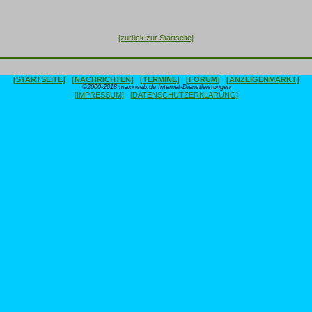
[zurück zur Startseite]
[STARTSEITE]
[NACHRICHTEN]
[TERMINE]
[FORUM]
[ANZEIGENMARKT]
©2000-2018 maxxweb.de Internet-Dienstleistungen
[IMPRESSUM]
[DATENSCHUTZERKLÄRUNG]