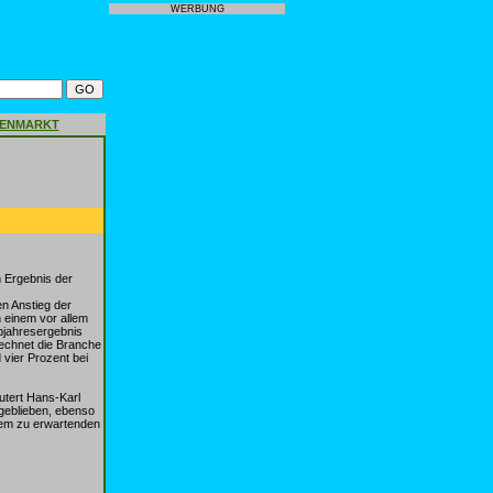
WERBUNG
GENMARKT
 Ergebnis der
n Anstieg der
 einem vor allem
lbjahresergebnis
echnet die Branche
vier Prozent bei
utert Hans-Karl
geblieben, ebenso
 dem zu erwartenden