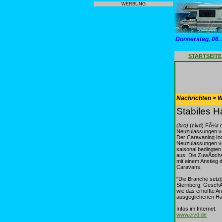
WERBUNG
Donnerstag, 06.
STARTSEITE
Nachrichten > 
Stabiles 
(bro)
(civd) FÃ¼r d
Neuzulassungen vo
Der Caravaning In
Neuzulassungen vo
saisonal bedingten
aus. Die ZuwÃ¤chs
mit einem Anstieg 
Caravans.
"Die Branche setz
Sternberg, GeschÃ¤
wie das erhoffte A
ausgeglichenen Hal
Infos im Internet:
www,civd.de