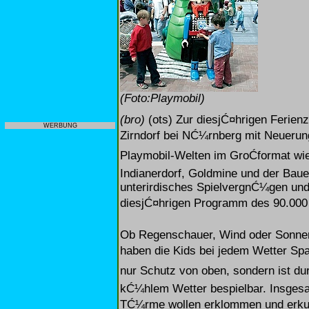
(Foto:Playmobil)
(bro)
(ots) Zur diesjĆ¤hrigen Ferien
WERBUNG
Zirndorf bei NĆ¼rnberg mit Neuerun
Playmobil-Welten im GroĆformat wie 
Indianerdorf, Goldmine und der Bau
unterirdisches SpielvergnĆ¼gen und 
diesjĆ¤hrigen Programm des 90.000 
Ob Regenschauer, Wind oder Sonnen
haben die Kids bei jedem Wetter SpaĆ
nur Schutz von oben, sondern ist d
kĆ¼hlem Wetter bespielbar. Insgesa
TĆ¼rme wollen erklommen und erkun