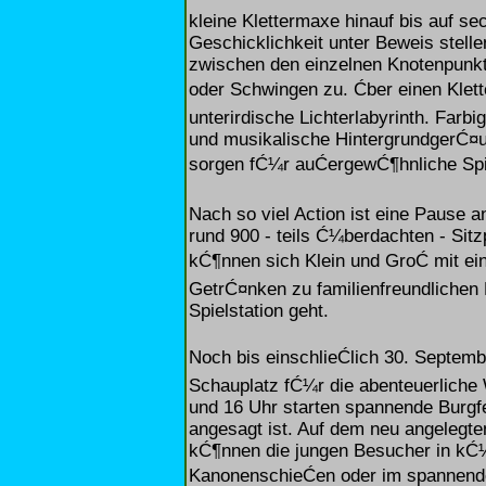
kleine Klettermaxe hinauf bis auf s
Geschicklichkeit unter Beweis stell
zwischen den einzelnen Knotenpunkte
oder Schwingen zu. Ćber einen Klet
unterirdische Lichterlabyrinth. Farbi
und musikalische HintergrundgerĆ¤
sorgen fĆ¼r auĆergewĆ¶hnliche Spi
Nach so viel Action ist eine Pause a
rund 900 - teils Ć¼berdachten - Sitz
kĆ¶nnen sich Klein und GroĆ mit ei
GetrĆ¤nken zu familienfreundlichen
Spielstation geht.
Noch bis einschlieĆlich 30. Septemb
Schauplatz fĆ¼r die abenteuerliche W
und 16 Uhr starten spannende Burgf
angesagt ist. Auf dem neu angelegten
kĆ¶nnen die jungen Besucher in kĆ¼h
KanonenschieĆen oder im spannend