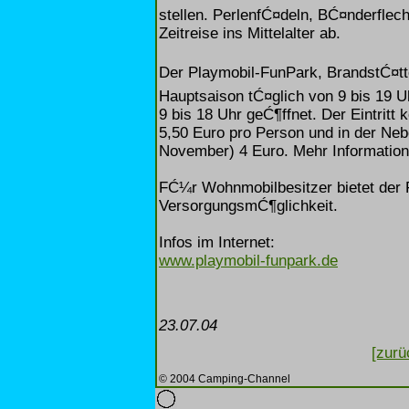
stellen. PerlenfĆ¤deln, BĆ¤nderflec
Zeitreise ins Mittelalter ab.
Der Playmobil-FunPark, BrandstĆ¤tter
Hauptsaison tĆ¤glich von 9 bis 19 U
9 bis 18 Uhr geĆ¶ffnet. Der Eintritt
5,50 Euro pro Person und in der Neb
November) 4 Euro. Mehr Informatione
FĆ¼r Wohnmobilbesitzer bietet der 
VersorgungsmĆ¶glichkeit.
Infos im Internet:
www.playmobil-funpark.de
23.07.04
[zurü
© 2004 Camping-Channel