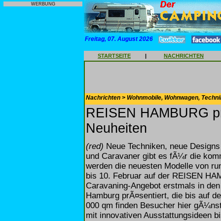
WERBUNG
Freitag, 07. August 2026
STARTSEITE
|
NACHRICHTEN
Nachrichten > Wohnmobile, Wohnwagen, Techni
REISEN HAMBURG prÃ¤
Neuheiten
(red)
Neue Techniken, neue Designs 
und Caravaner gibt es fÃ¼r die kom
werden die neuesten Modelle von ru
bis 10. Februar auf der REISEN H
Caravaning-Angebot erstmals in de
Hamburg prÃ¤sentiert, die bis auf de
000 qm finden Besucher hier gÃ¼nst
mit innovativen Ausstattungsideen b