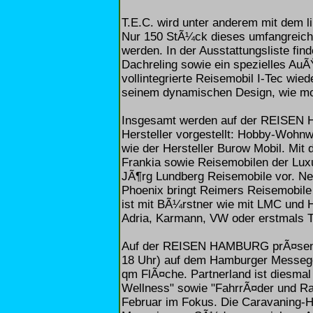
T.E.C. wird unter anderem mit dem l
Nur 150 StÃ¼ck dieses umfangreich
werden. In der Ausstattungsliste fin
Dachreling sowie ein spezielles AuÃ
vollintegrierte Reisemobil I-Tec wie
seinem dynamischen Design, wie mo
Insgesamt werden auf der REISEN 
Hersteller vorgestellt: Hobby-Wohn
wie der Hersteller Burow Mobil. Mi
Frankia sowie Reisemobilen der Luxu
JÃ¶rg Lundberg Reisemobile vor. N
Phoenix bringt Reimers Reisemobil
ist mit BÃ¼rstner wie mit LMC und H
Adria, Karmann, VW oder erstmals T
Auf der REISEN HAMBURG prÃ¤sentie
18 Uhr) auf dem Hamburger Messegel
qm FlÃ¤che. Partnerland ist diesmal
Wellness" sowie "FahrrÃ¤der und Rad
Februar im Fokus. Die Caravaning-H