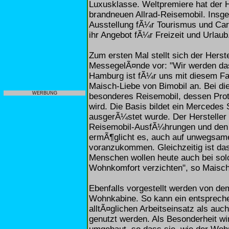
Luxusklasse. Weltpremiere hat der H
brandneuen Allrad-Reisemobil. Insge
Ausstellung fÃ¼r Tourismus und Car
ihr Angebot fÃ¼r Freizeit und Urlaub
Zum ersten Mal stellt sich der Hers
MessegelÃ¤nde vor: "Wir werden das
Hamburg ist fÃ¼r uns mit diesem Fa
Maisch-Liebe von Bimobil an. Bei d
WERBUNG
besonderes Reisemobil, dessen Proto
wird. Die Basis bildet ein Mercedes S
ausgerÃ¼stet wurde. Der Hersteller
Reisemobil-AusfÃ¼hrungen und den E
ermÃ¶glicht es, auch auf unwegsame
voranzukommen. Gleichzeitig ist da
Menschen wollen heute auch bei sol
Wohnkomfort verzichten", so Maisch
Ebenfalls vorgestellt werden von de
Wohnkabine. So kann ein entspreche
alltÃ¤glichen Arbeitseinsatz als auc
genutzt werden. Als Besonderheit wi