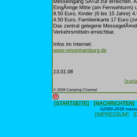
Messeingang SÃ¼d zur erreichen.
EingÃ¤nge Mitte (am Fernsehturm) un
8.50 Euro, Kinder (6 bis 15 Jahre) 4
4.50 Euro, Familienkarte 17 Euro (z
Das zentral gelegene MessegelÃ¤nde 
Verkehrsmitteln erreichbar.
Infos im Internet:
www.reisenhamburg.de
13.01.08
[zurü
© 2008 Camping-Channel
[STARTSEITE]
[NACHRICHTEN]
©2000-2018 maxxwe
[IMPRESSUM]
[