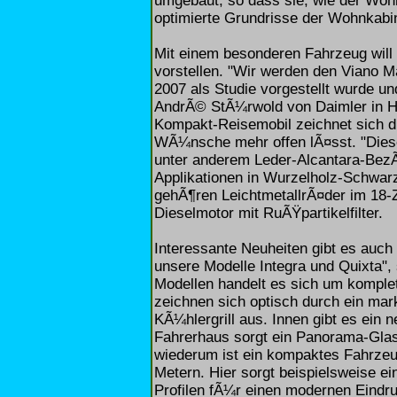
umgebaut, so dass sie, wie der Wohn
optimierte Grundrisse der Wohnkabi
Mit einem besonderen Fahrzeug will
vorstellen. "Wir werden den Viano Ma
2007 als Studie vorgestellt wurde u
AndrÃ© StÃ¼rwold von Daimler in H
Kompakt-Reisemobil zeichnet sich du
WÃ¼nsche mehr offen lÃ¤sst. "Diese
unter anderem Leder-Alcantara-Bez
Applikationen in Wurzelholz-Schwar
gehÃ¶ren LeichtmetallrÃ¤der im 18-Z
Dieselmotor mit RuÃŸpartikelfilter.
Interessante Neuheiten gibt es auch
unsere Modelle Integra und Quixta", 
Modellen handelt es sich um komple
zeichnen sich optisch durch ein mar
KÃ¼hlergrill aus. Innen gibt es ei
Fahrerhaus sorgt ein Panorama-Glas
wiederum ist ein kompaktes Fahrzeu
Metern. Hier sorgt beispielsweise ei
Profilen fÃ¼r einen modernen Eindr