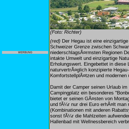
(Foto: Richter)
(red)
Der Hegau ist eine einzigartig
Schweizer Grenze zwischen Schwarzw
niederschlagsÃ¤rmsten Regionen Deu
WERBUNG
intakte Umwelt und einzigartige Nat
Erholungswert. Eingebettet in diese
naturvertrÃ¤glich konzipierte Hega
KomfortstellplÃ¤tzen und modernen 
Damit der Camper seinen Urlaub im 
Campingplatz ein besonderes "Bonbo
bietet er seinen GÃ¤sten von Monta
und fÃ¼r nur drei Euro erhÃ¤lt man 
(Kombinationen mit anderen Rabattsy
sonst fÃ¼r die Mahlzeiten aufwend
Hallenbad mit Wellnessbereich verbr