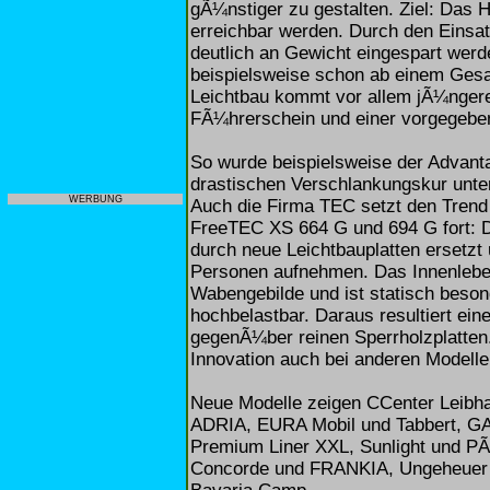
gÃ¼nstiger zu gestalten. Ziel: Das
erreichbar werden. Durch den Einsat
deutlich an Gewicht eingespart werd
beispielsweise schon ab einem Ges
Leichtbau kommt vor allem jÃ¼nger
FÃ¼hrerschein und einer vorgegebe
So wurde beispielsweise der Advanta
drastischen Verschlankungskur unt
WERBUNG
Auch die Firma TEC setzt den Trend
FreeTEC XS 664 G und 694 G fort: 
durch neue Leichtbauplatten ersetzt
Personen aufnehmen. Das Innenleben
Wabengebilde und ist statisch beson
hochbelastbar. Daraus resultiert ein
gegenÃ¼ber reinen Sperrholzplatten.
Innovation auch bei anderen Modell
Neue Modelle zeigen CCenter Leibh
ADRIA, EURA Mobil und Tabbert, GA
Premium Liner XXL, Sunlight und PÃ
Concorde und FRANKIA, Ungeheuer M