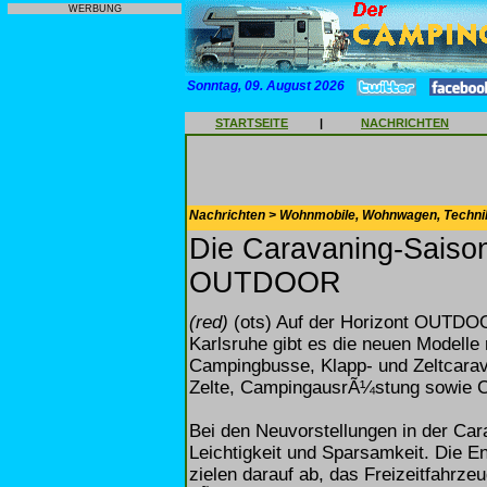
WERBUNG
Sonntag, 09. August 2026
STARTSEITE
|
NACHRICHTEN
Nachrichten > Wohnmobile, Wohnwagen, Techni
Die Caravaning-Saison
OUTDOOR
(red)
(ots) Auf der Horizont OUTDOO
Karlsruhe gibt es die neuen Modell
Campingbusse, Klapp- und Zeltcarav
Zelte, CampingausrÃ¼stung sowie C
Bei den Neuvorstellungen in der Ca
Leichtigkeit und Sparsamkeit. Die 
zielen darauf ab, das Freizeitfahrze