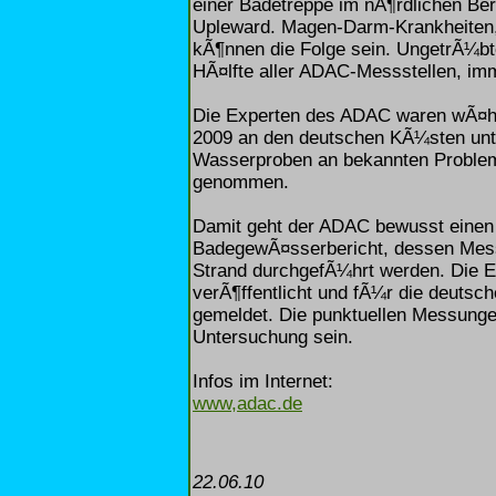
einer Badetreppe im nÃ¶rdlichen B
Upleward. Magen-Darm-Krankheiten
kÃ¶nnen die Folge sein. UngetrÃ¼b
HÃ¤lfte aller ADAC-Messstellen, imme
Die Experten des ADAC waren wÃ¤hr
2009 an den deutschen KÃ¼sten un
Wasserproben an bekannten Problems
genommen.
Damit geht der ADAC bewusst einen
BadegewÃ¤sserbericht, dessen Mes
Strand durchgefÃ¼hrt werden. Die E
verÃ¶ffentlicht und fÃ¼r die deutsc
gemeldet. Die punktuellen Messung
Untersuchung sein.
Infos im Internet:
www,adac.de
22.06.10