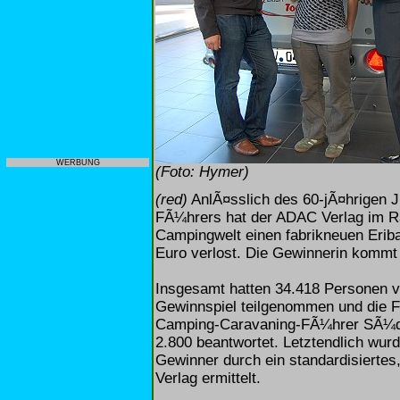
WERBUNG
(Foto: Hymer)
(red)
AnlÃ¤sslich des 60-jÃ¤hrigen 
FÃ¼hrers hat der ADAC Verlag im R
Campingwelt einen fabrikneuen Eriba
Euro verlost. Die Gewinnerin kommt
Insgesamt hatten 34.418 Personen v
Gewinnspiel teilgenommen und die F
Camping-Caravaning-FÃ¼hrer SÃ¼deu
2.800 beantwortet. Letztendlich wur
Gewinner durch ein standardisiertes
Verlag ermittelt.