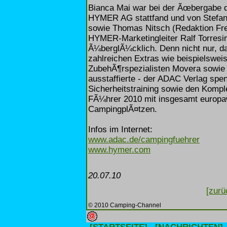
Bianca Mai war bei der Ãœbergabe d
HYMER AG stattfand und von Stefa
sowie Thomas Nitsch (Redaktion Fr
HYMER-Marketingleiter Ralf Torresi
Ã¼berglÃ¼cklich. Denn nicht nur, d
zahlreichen Extras wie beispielswe
ZubehÃ¶rspezialisten Movera sowie
ausstaffierte - der ADAC Verlag spe
Sicherheitstraining sowie den Komp
FÃ¼hrer 2010 mit insgesamt europawe
CampingplÃ¤tzen.
Infos im Internet:
www.adac.de/campingfuehrer
www.hymer.com
20.07.10
[zurü
© 2010 Camping-Channel