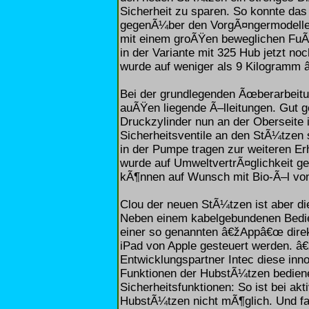
Sicherheit zu sparen. So konnte da
gegenÃ¼ber den VorgÃ¤ngermodellen
mit einem groÃŸen beweglichen FuÃ
in der Variante mit 325 Hub jetzt n
wurde auf weniger als 9 Kilogramm
Bei der grundlegenden Ãœberarbeitu
auÃŸen liegende Ã–lleitungen. Gut 
Druckzylinder nun an der Oberseite i
Sicherheitsventile an den StÃ¼tzen
in der Pumpe tragen zur weiteren E
wurde auf UmweltvertrÃ¤glichkeit g
kÃ¶nnen auf Wunsch mit Bio-Ã–l von
Clou der neuen StÃ¼tzen ist aber di
Neben einem kabelgebundenen Bedien
einer so genannten â€žAppâ€œ direk
iPad von Apple gesteuert werden. â
Entwicklungspartner Intec diese innov
Funktionen der HubstÃ¼tzen bedienen
Sicherheitsfunktionen: So ist bei ak
HubstÃ¼tzen nicht mÃ¶glich. Und fa