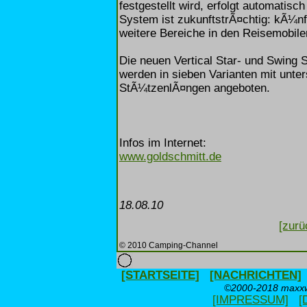
festgestellt wird, erfolgt automatis
System ist zukunftstrÃ¤chtig: kÃ¼n
weitere Bereiche in den Reisemobil
Die neuen Vertical Star- und Swing
werden in sieben Varianten mit unte
StÃ¼tzenlÃ¤ngen angeboten.
Infos im Internet:
www.goldschmitt.de
18.08.10
[zurü
© 2010 Camping-Channel
[STARTSEITE]
[NACHRICHTEN]
©2000-2018 maxxwe
[IMPRESSUM]
[