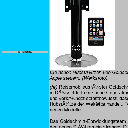
WERBUNG
Die neuen HubstÃ¼tzen von Goldsch
Apple steuern. (Werksfoto)
(hr)
ReisemobilausrÃ¼ster Goldschmi
in DÃ¼sseldorf eine neue Generati
und verkÃ¼ndet selbstbewusst, dass
HubstÃ¼tze der Weltâ€œ handelt. "Ve
neuen Modelle.
Das Goldschmitt-Entwicklungsteam 
den neuen StÃ¼tzen ein strenges Di