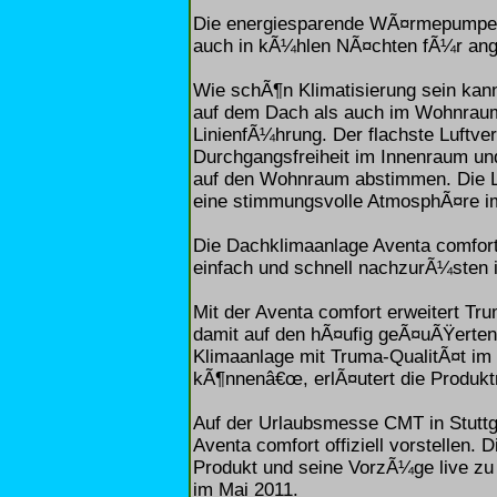
Die energiesparende WÃ¤rmepumpenfu
auch in kÃ¼hlen NÃ¤chten fÃ¼r an
Wie schÃ¶n Klimatisierung sein kann
auf dem Dach als auch im Wohnrau
LinienfÃ¼hrung. Der flachste Luftver
Durchgangsfreiheit im Innenraum und 
auf den Wohnraum abstimmen. Die L
eine stimmungsvolle AtmosphÃ¤re i
Die Dachklimaanlage Aventa comfort 
einfach und schnell nachzurÃ¼sten 
Mit der Aventa comfort erweitert Tr
damit auf den hÃ¤ufig geÃ¤uÃŸerten
Klimaanlage mit Truma-QualitÃ¤t i
kÃ¶nnenâ€œ, erlÃ¤utert die Produ
Auf der Urlaubsmesse CMT in Stuttga
Aventa comfort offiziell vorstellen.
Produkt und seine VorzÃ¼ge live zu 
im Mai 2011.