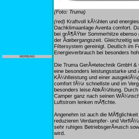
(Foto: Truma)
(red)
Kraftvoll kÃ¼hlen und energies
Dachklimaanlage Aventa comfort. Da
bei grÃ¶ÃŸter Sommerhitze ebenso 
der Ãœbergangszeit. Gleichzeitig wir
Filtersystem gereinigt. Deutlich im 
Energieverbrauch bei besonders hoh
WERBUNG
Die Truma GerÃ¤tetechnik GmbH & C
eine besonders leistungsstarke und
KÃ¼hlleistung und einer ausgeklÃ¼gel
comfort fÃ¼r schnellste und im Ver
besonders leise AbkÃ¼hlung. Durch di
Camper ganz nach seinen WÃ¼nschen
Luftstrom lenken mÃ¶chte.
Angenehm ist auch die MÃ¶glichkeit
reduzieren Verdampfer- und VerflÃ¼
sehr ruhiges BetriebsgerÃ¤usch sow
wird.